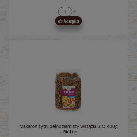
-
+
do koszyka
Makaron żytni pełnoziarnisty wstążki BIO 400g
- BioLife