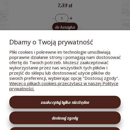
7,39 zł
-
+
do koszyka
Dbamy o Twoją prywatność
Pliki cookies i pokrewne im technologie umożliwiają
poprawne działanie strony i pomagają nam dostosować
POMOC
ofertę do Twoich potrzeb. Możesz zaakceptować
wykorzystanie przez nas wszystkich tych plików i
DOSTAWA I PŁATNOŚCI
przejść do sklepu lub dostosować użycie plików do
swoich preferencji, wybierając opcję "Dostosuj zgody".
MOJE KONTO
Więcej o plikach cookies przeczytasz w naszej Polityce
prywatności.
GWARANCJA I ZWROTY
zaakceptuj tylko niezbędne
O FIRMIE
dostosuj zgody
EKOLOGICZNY SKLEPIK