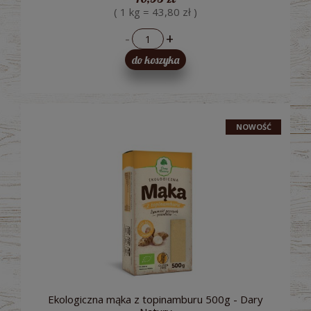
( 1 kg = 43,80 zł )
-
+
do koszyka
NOWOŚĆ
Ekologiczna mąka z topinamburu 500g - Dary