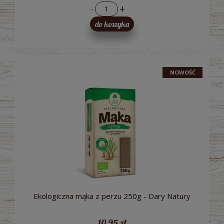
-
+
do koszyka
NOWOŚĆ
Ekologiczna mąka z perzu 250g - Dary Natury
10,95 zł