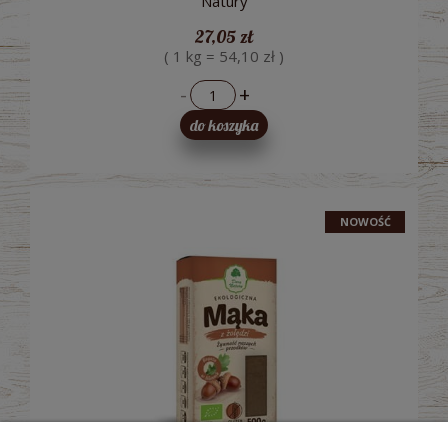
Natury
27,05 zł
( 1 kg = 54,10 zł )
-
+
do koszyka
NOWOŚĆ