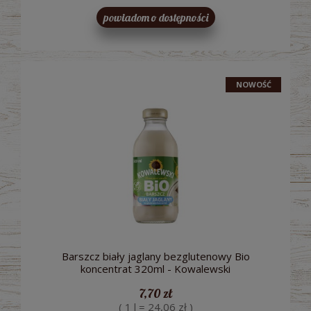
powiadom o dostępności
NOWOŚĆ
Barszcz biały jaglany bezglutenowy Bio
koncentrat 320ml - Kowalewski
7,70 zł
( 1 l = 24,06 zł )