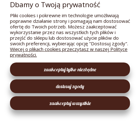
Dbamy o Twoją prywatność
Ekologiczna mąka z żołędzi 500g -Dary Natury
Pliki cookies i pokrewne im technologie umożliwiają
poprawne działanie strony i pomagają nam dostosować
13,26 zł
ofertę do Twoich potrzeb. Możesz zaakceptować
( 1 kg = 26,52 zł )
wykorzystanie przez nas wszystkich tych plików i
przejść do sklepu lub dostosować użycie plików do
-
+
swoich preferencji, wybierając opcję "Dostosuj zgody".
Więcej o plikach cookies przeczytasz w naszej Polityce
do koszyka
prywatności.
zaakceptuj tylko niezbędne
NOWOŚĆ
dostosuj zgody
zaakceptuj wszystkie