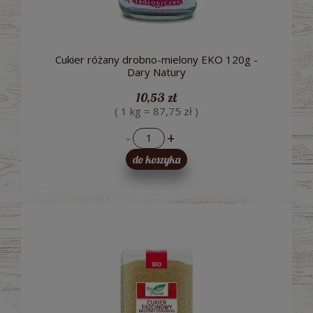
Cukier różany drobno-mielony EKO 120g -
Dary Natury
10,53 zł
( 1 kg = 87,75 zł )
-
+
do koszyka