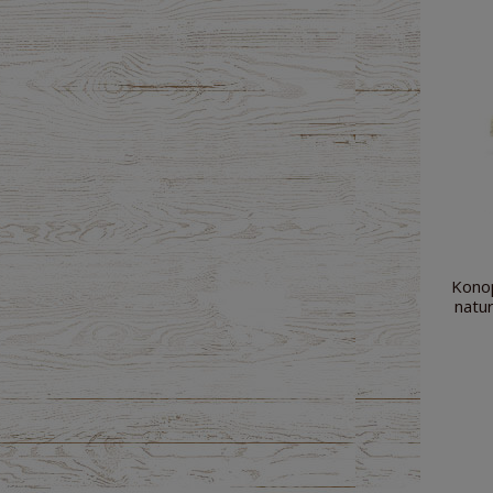
Kono
natu