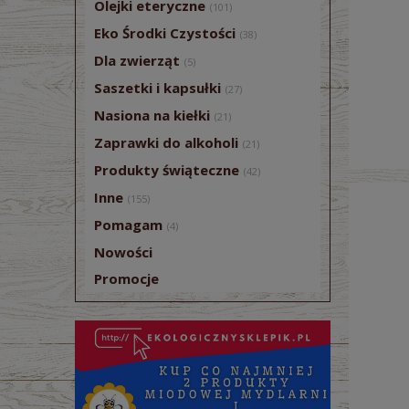
Olejki eteryczne
(101)
pszc
Eko Środki Czystości
(38)
Dla zwierząt
(5)
Saszetki i kapsułki
(27)
Nasiona na kiełki
(21)
Zaprawki do alkoholi
(21)
Produkty świąteczne
(42)
Inne
(155)
Pomagam
(4)
Nowości
Promocje