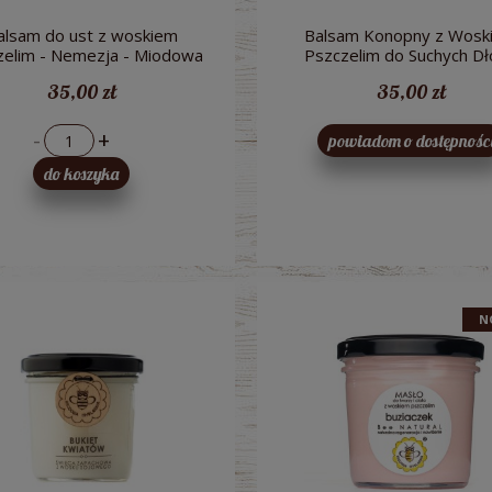
alsam do ust z woskiem
Balsam Konopny z Wosk
zelim - Nemezja - Miodowa
Pszczelim do Suchych Dło
Mydlarnia
Paznokci - Miodowa Mydla
35,00 zł
35,00 zł
-
+
powiadom o dostępnośc
do koszyka
N
raków kiszonych 300 ml -
Pesto z Czosnku Niedźwiedziego B
ologiczny Bio Food
200g - Dary Natury