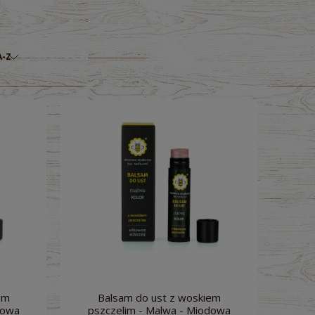
A-Z
em
Balsam do ust z woskiem
dowa
pszczelim - Malwa - Miodowa