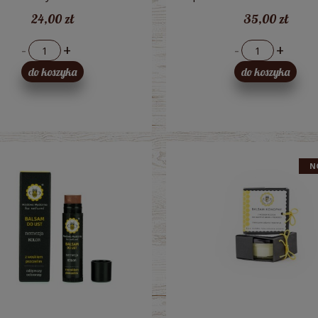
zelim - Miodowa Mydlarnia
Mydlarnia
24,00 zł
35,00 zł
-
+
-
+
do koszyka
do koszyka
N