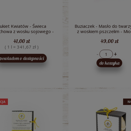
5,71 zł
10,51 zł
ukiet Kwiatów - Świeca
Buziaczek - Masło do twarzy 
chowa z wosku sojowego -
z woskiem pszczelim - Mi
Miodowa Mydlarnia
Mydlarnia
41,00 zł
49,00 zł
( 1 l = 341,67 zł )
-
+
powiadom o dostępności
do koszyka
CJA
N