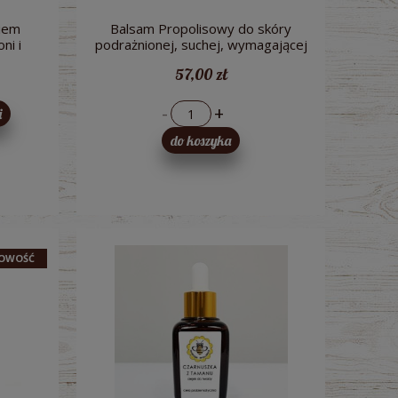
iem
Balsam Propolisowy do skóry
ni i
podrażnionej, suchej, wymagającej
rnia
ukojenia - Miodowa Mydlarnia
57,00 zł
-
+
i
do koszyka
OWOŚĆ
IO
Sok z buraków kiszonych (tłoczony) BIO
Woda niegazowana 
3l - Dary Natury
330ml Aqua