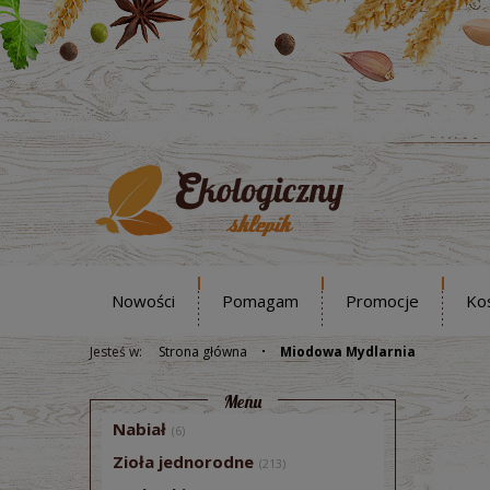
Nowości
Pomagam
Promocje
Ko
Jesteś w:
Strona główna
Miodowa Mydlarnia
Menu
Nabiał
(6)
Zioła jednorodne
(213)