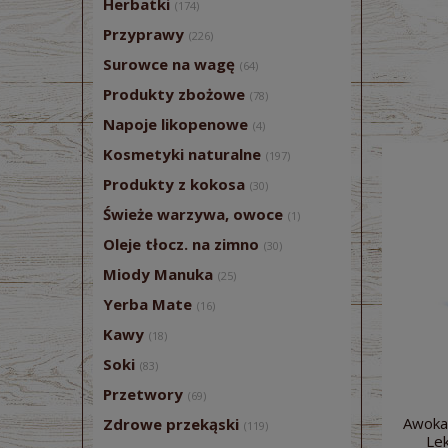
Herbatki
(174)
Przyprawy
(226)
Surowce na wagę
(64)
Produkty zbożowe
(78)
Napoje likopenowe
(4)
Kosmetyki naturalne
(197)
Produkty z kokosa
(30)
Świeże warzywa, owoce
(1)
Oleje tłocz. na zimno
(30)
Miody Manuka
(25)
Yerba Mate
(16)
Kawy
(18)
Soki
(83)
Przetwory
(69)
Awoka
Zdrowe przekąski
(119)
Le