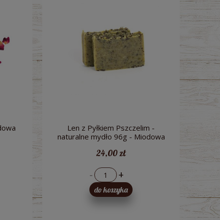
odowa
Len z Pyłkiem Pszczelim -
naturalne mydło 96g - Miodowa
Mydlarnia
24,00 zł
-
+
do koszyka