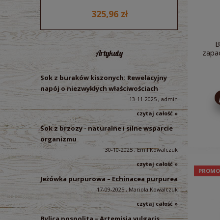
325,96 zł
B
zapa
Artykuły
Sok z buraków kiszonych: Rewelacyjny
napój o niezwykłych właściwościach
13-11-2025 , admin
czytaj całość »
Sok z brzozy - naturalne i silne wsparcie
organizmu
30-10-2025 , Emil Kowalczuk
czytaj całość »
PROMO
Jeżówka purpurowa – Echinacea purpurea
17-09-2025 , Mariola Kowalczuk
czytaj całość »
Bylica pospolita – Artemisia vulgaris