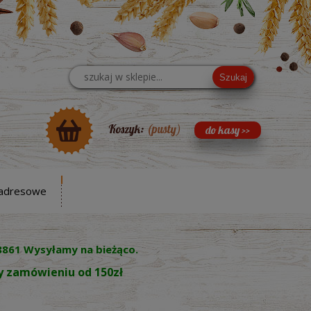
Szukaj
Koszyk:
(pusty)
adresowe
8861 Wysyłamy na bieżąco.
zy zamówieniu od 150zł