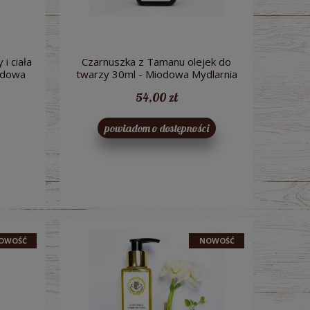
32,00 zł
5,6
i ciała
Czarnuszka z Tamanu olejek do
odowa
twarzy 30ml - Miodowa Mydlarnia
54,00 zł
powiadom o dostępności
OWOŚĆ
NOWOŚĆ