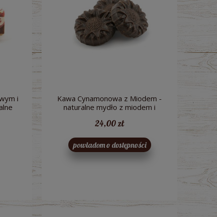
wym i
Kawa Cynamonowa z Miodem -
alne
naturalne mydło z miodem i
iem
woskiem pszczelim - Miodowa
24,00 zł
arnia
Mydlarnia
powiadom o dostępności