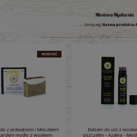
Miodowa Mydlarnia
Sortuj wg:
Nazwa produktu 
NOWOŚĆ
do z Jedwabiem i Mniszkiem
Balsam do ust z woski
karskim mydło z woskiem
pszczelim - Azalea - Mio