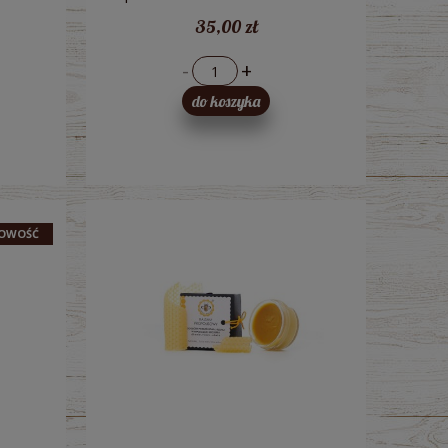
Mydlarnia
35,00 zł
-
+
do koszyka
OWOŚĆ