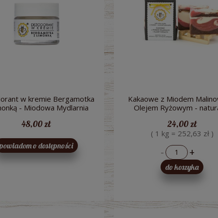
orant w kremie Bergamotka
Kakaowe z Miodem Malino
monką - Miodowa Mydlarnia
Olejem Ryżowym - natur
mydło z miodem i wosk
48,00 zł
24,00 zł
pszczelim - Miodowa Mydl
( 1 kg = 252,63 zł )
powiadom o dostępności
-
+
do koszyka