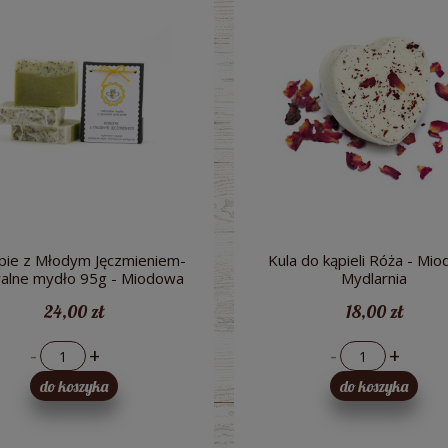
pie z Młodym Jęczmieniem-
Kula do kąpieli Róża - Mi
ralne mydło 95g - Miodowa
Mydlarnia
Mydlarnia
24,00 zł
18,00 zł
-
+
-
+
do koszyka
do koszyka