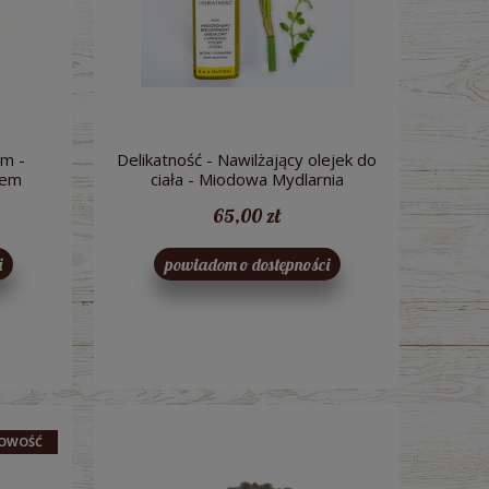
em -
Delikatność - Nawilżający olejek do
iem
ciała - Miodowa Mydlarnia
arnia
65,00 zł
i
powiadom o dostępności
OWOŚĆ