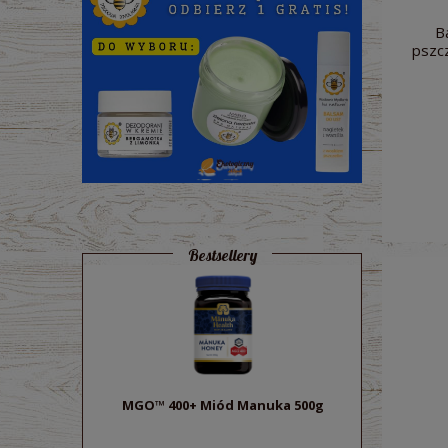
B
pszc
Bestsellery
MGO™ 400+ Miód Manuka 500g
Sok z bu
ek