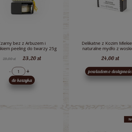
Czarny bez z Arbuzem i
Delikatne z Kozim Mleki
kiem peeling do twarzy 25g
naturalne mydło z wosk
- Miodowa Mydlarnia
pszczelim - Miodowa Mydl
23,20 zł
24,00 zł
29,00 zł
-
+
powiadom o dostępnośc
do koszyka
N