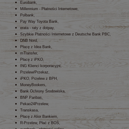
Eurobank,
Millennium - Płatności Internetowe,
Polbank,
Pay Way Toyota Bank,
erata - raty z dotpay,
Szybkie Płatności Internetowe z Deutsche Bank PBC,
DNB Nord,
Płacę z Idea Bank,
mTransfer,
Płacę z iPKO,
ING Klienci korporacyjni,
Przelew/Przekaz,
iPKO, Przelew z BPH,
MoneyBookers,
Bank Ochrony Środowiska,
BNP Paribas,
Pekao24Przelew,
Transkasa,
Płacę z Alior Bankiem,
R-Przelew, Płać z BOŚ,