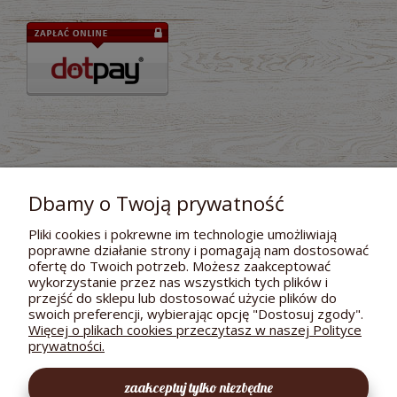
Dbamy o Twoją prywatność
Pliki cookies i pokrewne im technologie umożliwiają
poprawne działanie strony i pomagają nam dostosować
POMOC
ofertę do Twoich potrzeb. Możesz zaakceptować
wykorzystanie przez nas wszystkich tych plików i
DOSTAWA I PŁATNOŚCI
przejść do sklepu lub dostosować użycie plików do
swoich preferencji, wybierając opcję "Dostosuj zgody".
MOJE KONTO
Więcej o plikach cookies przeczytasz w naszej Polityce
prywatności.
GWARANCJA I ZWROTY
zaakceptuj tylko niezbędne