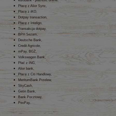
eurobank - płatność online,
Płacę z Alior Sync,
Płacę z iKO,
Dotpay transaction,
Płacę z Inteligo,
Transakcja dotpay,
BPH Sezam,
Deutsche Bank,
Credit Agricole,
mPay, BGŻ,
Volkswagen Bank,
Płać z ING,
Alior bank,
Płacę z Citi Handlowy,
MeritumBank Przelew,
SkyCash,
Getin Bank,
Bank Pocztowy,
PeoPay.