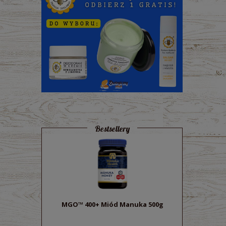
Bestsellery
MGO™ 400+ Miód Manuka 500g
Sok z bu
ek