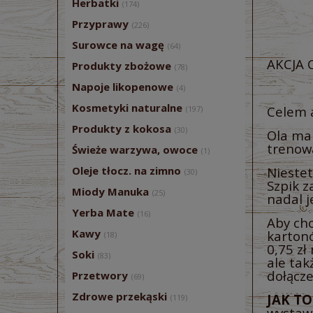
Herbatki
(174)
Przyprawy
(226)
Surowce na wagę
(64)
AKCJA
Produkty zbożowe
(78)
Napoje likopenowe
(4)
Kosmetyki naturalne
Celem a
(197)
Produkty z kokosa
(30)
Ola ma 
trenowa
Świeże warzywa, owoce
(1)
Oleje tłocz. na zimno
Niestet
(30)
Szpik z
Miody Manuka
(25)
nadal 
Yerba Mate
(16)
Aby cho
Kawy
kartonó
(18)
0,75 zł
Soki
(83)
ale tak
dołącze
Przetwory
(69)
Zdrowe przekąski
JAK TO
(119)
wystawi