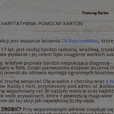
Pomocny Karton
 CHARYTATYWNA: POMOCNY KARTON
kcji jest wsparcie leczenia
Oli Rapczewskiej
, któr
17 lat, jest osobą bardzo radosną, wrażliwą, trosk
ła pływanie i jej celem było osiąganie wielkich su
y, w lutym poznała bardzo niepokojącą diagnozę - 
ajęty w 96%. Dzięki pierwszemu etapowi leczenia O
jej powrót do zdrowia wymaga ogromnych kosztów
ć trochę wesprzeć Olę w walce z chorobą wraz z
N
w. Każdy z nich, przyniesiony pod adres: ul. Boćko
 na wspomniany cel. W naszym mieście oraz najbliżs
że osób prywatnych, które z pewnością mają wiele 
nie do tej akcji jak największej liczby osób.
 ZROBIĆ?
Przy wspomnianym adresie znajduje się
one palety, na których można składować kartony. 