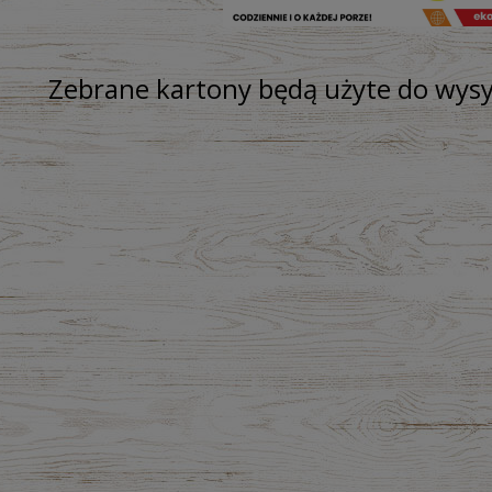
Zebrane kartony będą użyte do wysy
raków kiszonych 300 ml -
Pesto z Czosnku Niedźwiedziego B
ologiczny Bio Food
200g - Dary Natury