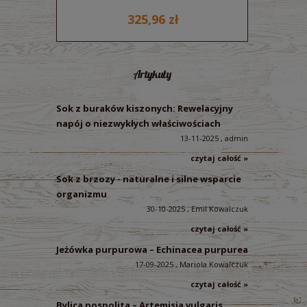
325,96 zł
Artykuły
Sok z buraków kiszonych: Rewelacyjny
napój o niezwykłych właściwościach
13-11-2025 , admin
czytaj całość »
Sok z brzozy - naturalne i silne wsparcie
organizmu
30-10-2025 , Emil Kowalczuk
czytaj całość »
Jeżówka purpurowa – Echinacea purpurea
17-09-2025 , Mariola Kowalczuk
czytaj całość »
Bylica pospolita – Artemisia vulgaris