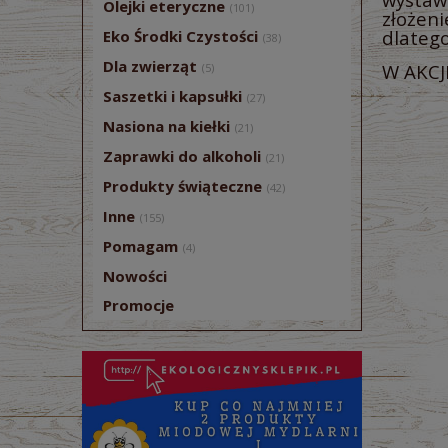
Olejki eteryczne
(101)
złożeni
dlatego
Eko Środki Czystości
(38)
Dla zwierząt
W AKCJ
(5)
Saszetki i kapsułki
(27)
Nasiona na kiełki
(21)
Zaprawki do alkoholi
(21)
Produkty świąteczne
(42)
Inne
(155)
Pomagam
(4)
Nowości
Promocje