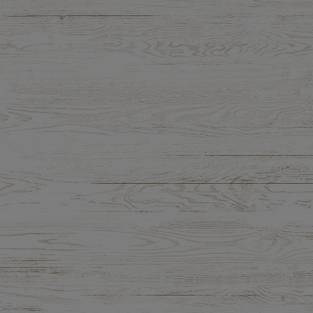
5,71 zł
10,51 zł