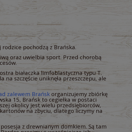
ej rodzice pochodzą z Brańska.
liwą oraz uwielbia sport. Przed chorobą
kcesów.
ostra białaczka limfoblastyczna typu T.
la na szczęście uniknęła przeszczepu, ale
.
ad zalewem Brańsk
organizujemy zbiórkę
wska 15, Brańsk to cegiełka w postaci
zej okolicy jest wielu przedsiębiorców,
kartonów na zbyciu, dlatego liczymy na
 posesja z drewnianym domkiem. Są tam
Bardzo prosimy o wcześniejsze ich