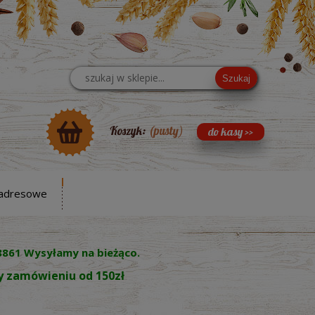
Szukaj
Koszyk:
(pusty)
adresowe
8861 Wysyłamy na bieżąco.
zy zamówieniu od 150zł