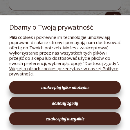
wyślij
Dbamy o Twoją prywatność
Pliki cookies i pokrewne im technologie umożliwiają
poprawne działanie strony i pomagają nam dostosować
POMOC
ofertę do Twoich potrzeb. Możesz zaakceptować
wykorzystanie przez nas wszystkich tych plików i
DOSTAWA I PŁATNOŚCI
przejść do sklepu lub dostosować użycie plików do
swoich preferencji, wybierając opcję "Dostosuj zgody".
MOJE KONTO
Więcej o plikach cookies przeczytasz w naszej Polityce
prywatności.
GWARANCJA I ZWROTY
zaakceptuj tylko niezbędne
O FIRMIE
dostosuj zgody
EKOLOGICZNY SKLEPIK
zaakceptuj wszystkie