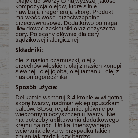
Olejek do twarzy to najwyższej jakości
kompozycja olejów, które silnie
nawilżają i regenerują skórę. Produkt
ma właściwości przeciwzapalne i
przeciwwirusowe. Dodatkowo pomaga
likwidować zaskórniki oraz oczyszcza
pory. Polecany głównie dla cery
trądzikowej i alergicznej.
Składniki:
olej z nasion czarnuszki, olej z
orzechów włoskich, olej z nasion konopi
siewnej , olej jojoba, olej tamanu , olej z
nasion ogórecznika
Sposób użycia:
Delikatnie wsmaruj 3-4 krople w wilgotną
skórę twarzy, nadmiar wklep opuszkami
palców. Stosuj regularnie, głównie po
wieczornym oczyszczeniu twarzy. Nie
ma potrzeby aplikowania dodatkowego
kremu na noc. Unikaj intensywnego
wcierania olejku w przypadku takich
zmian jak trądzik czy bardzo