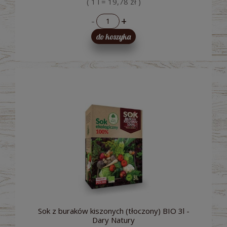
( 1 l = 19,78 zł )
-
+
do koszyka
Sok z buraków kiszonych (tłoczony) BIO 3l -
Dary Natury