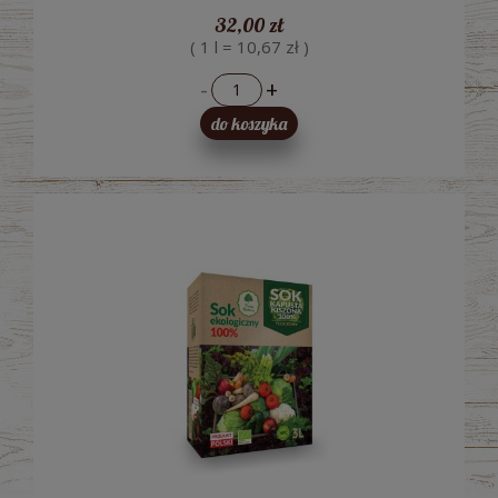
32,00 zł
( 1 l = 10,67 zł )
-
+
do koszyka