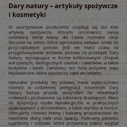
Dary natury – artykuły spożywcze
i kosmetyki
W asortymencie producenta znajdują się też inne
artykuły spożywcze, którymi urozmaicisz swoją
codzienną dietę! Mamy dla Ciebie rozmaite oleje
tłoczone na zimno, które wprowadzą ciekawe smaki do
przyrządzanych potraw. Jeśli nie masz czasu na
przygotowywanie jedzenia, postaw na przekąski Dary
Natury, występujące w formie liofilizowanych chrupek
warzywnych, ekologicznych ciastek i cukierków, a także
budyniów i kisieli. Zamówisz też tutaj pożywne zupy
błyskawiczne, które wystarczy zalać wrzątkiem.
Naturalne produkty tej polskiej marki wykorzystasz
również w codziennej pielęgnacji. Kosmetyki Dary
Natury bazują przede wszystkim na składnikach
roślinnych i pozbawione są substancji drażniących. Masz
do dyspozycji mydła hipoalergiczne w praktycznych
opakowaniach z dozownikiem, a także wyroby w kostce.
Oferujemy również kremy i balsamy przeznaczone do
nawilżania skóry ciała oraz twarzy. Polecamy ponadto
szampony i odżywki, które przywrócą piękny wygląd