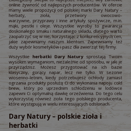
online żywność od najlepszych producentów. W ofercie
mamy wiele propozycji od polskiej marki Dary Natury –
herbaty, zioła, przetwory owocowo-
warzywne, przyprawy i inne artykuły spożywcze, m.in.
mąki, pestki i oleje. Wszystkie wyroby to gwarancja
doskonałego smaku i naturalnego składu, dlatego warto
zaopatrzyć się w nie, korzystając z konkurencyjnych cen,
jakie zapewniamy naszym klientom. Zapewniamy też
duży wybór kosmetyków i pasz dla zwierząt tej firmy.
Wszystkie
herbatki Dary Natury
sprostają Twoim
wysokim wymaganiom, niezależnie od sposobu, w jaki je
przyrządzisz. Możesz przygotować na ich bazie
klasyczny, gorący napar, lecz nie tylko. W sezonie
wiosenno-letnim, kiedy potrzebujesz ochłody zamiast
ogrzania produkty posłużą Ci do wykonania napoju cold
brew, który po uprzednim schłodzeniu w lodówce
zapewni Ci optymalną dawkę orzeźwienia. Do tego celu
wykorzystaj również zioła tego polskiego producenta,
które występują w wielu interesujących odsłonach.
Dary Natury – polskie zioła i
herbatki