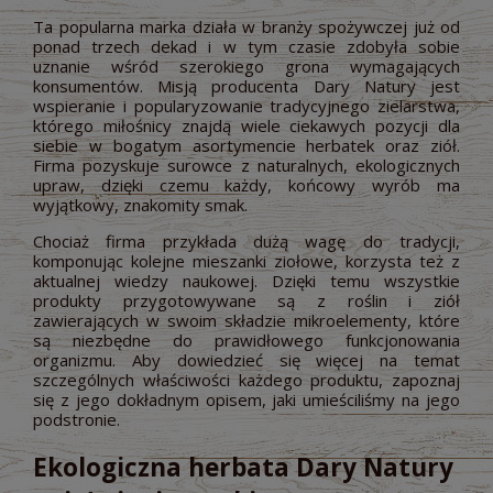
Ta popularna marka działa w branży spożywczej już od
ponad trzech dekad i w tym czasie zdobyła sobie
uznanie wśród szerokiego grona wymagających
konsumentów. Misją producenta Dary Natury jest
wspieranie i popularyzowanie tradycyjnego zielarstwa,
którego miłośnicy znajdą wiele ciekawych pozycji dla
siebie w bogatym asortymencie herbatek oraz ziół.
Firma pozyskuje surowce z naturalnych, ekologicznych
upraw, dzięki czemu każdy, końcowy wyrób ma
wyjątkowy, znakomity smak.
Chociaż firma przykłada dużą wagę do tradycji,
komponując kolejne mieszanki ziołowe, korzysta też z
aktualnej wiedzy naukowej. Dzięki temu wszystkie
produkty przygotowywane są z roślin i ziół
zawierających w swoim składzie mikroelementy, które
są niezbędne do prawidłowego funkcjonowania
organizmu. Aby dowiedzieć się więcej na temat
szczególnych właściwości każdego produktu, zapoznaj
się z jego dokładnym opisem, jaki umieściliśmy na jego
podstronie.
Ekologiczna herbata Dary Natury