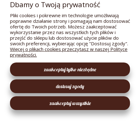
Dbamy o Twoją prywatność
Sól himalajska czosnkowa z Eko ziołami młynek
160g - Dary Natury
Pliki cookies i pokrewne im technologie umożliwiają
poprawne działanie strony i pomagają nam dostosować
22,65 zł
ofertę do Twoich potrzeb. Możesz zaakceptować
wykorzystanie przez nas wszystkich tych plików i
-
+
przejść do sklepu lub dostosować użycie plików do
swoich preferencji, wybierając opcję "Dostosuj zgody".
do koszyka
Więcej o plikach cookies przeczytasz w naszej Polityce
prywatności.
zaakceptuj tylko niezbędne
dostosuj zgody
zaakceptuj wszystkie