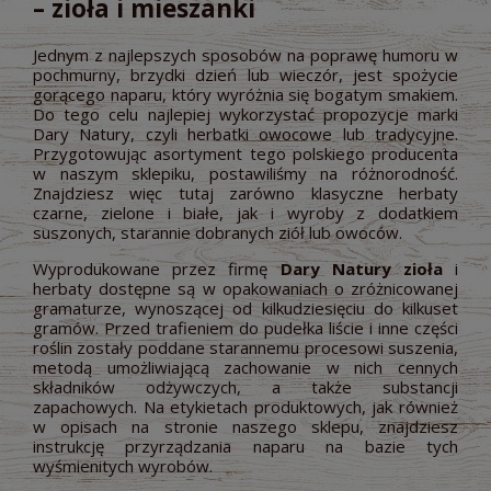
– zioła i mieszanki
Jednym z najlepszych sposobów na poprawę humoru w
pochmurny, brzydki dzień lub wieczór, jest spożycie
gorącego naparu, który wyróżnia się bogatym smakiem.
Do tego celu najlepiej wykorzystać propozycje marki
Dary Natury, czyli herbatki owocowe lub tradycyjne.
Przygotowując asortyment tego polskiego producenta
w naszym sklepiku, postawiliśmy na różnorodność.
Znajdziesz więc tutaj zarówno klasyczne herbaty
czarne, zielone i białe, jak i wyroby z dodatkiem
suszonych, starannie dobranych ziół lub owoców.
Wyprodukowane przez firmę
Dary Natury zioła
i
herbaty dostępne są w opakowaniach o zróżnicowanej
gramaturze, wynoszącej od kilkudziesięciu do kilkuset
gramów. Przed trafieniem do pudełka liście i inne części
roślin zostały poddane starannemu procesowi suszenia,
metodą umożliwiającą zachowanie w nich cennych
składników odżywczych, a także substancji
zapachowych. Na etykietach produktowych, jak również
w opisach na stronie naszego sklepu, znajdziesz
instrukcję przyrządzania naparu na bazie tych
wyśmienitych wyrobów.