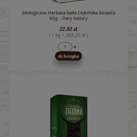
Ekologiczna Herbata biała Cejlońska liściasta
80g - Dary Natury
22,82 zł
( 1 kg = 285,25 zł )
-
+
do koszyka