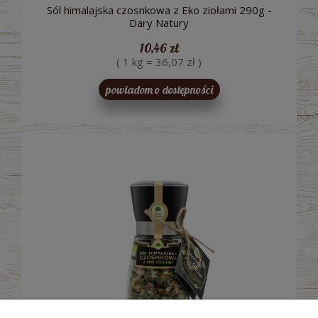
Sól himalajska czosnkowa z Eko ziołami 290g -
Dary Natury
10,46 zł
( 1 kg = 36,07 zł )
powiadom o dostępności