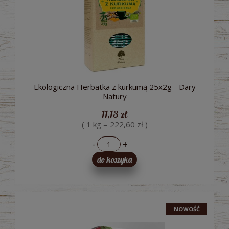
Ekologiczna Herbatka z kurkumą 25x2g - Dary
Natury
11,13 zł
( 1 kg = 222,60 zł )
-
+
do koszyka
NOWOŚĆ