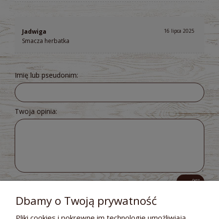
Jadwiga
16 lipca 2025
Smacza herbatka
Imię lub pseudonim:
Twoja opinia:
wyślij
Dbamy o Twoją prywatność
Pliki cookies i pokrewne im technologie umożliwiają