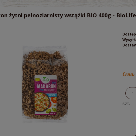
n żytni pełnoziarnisty wstążki BIO 400g - BioLife
Dostęp
Wysyłk
Dosta
Cena:
-
szt.