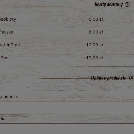
Koszty dostawy
osobisty
0,00 zł
Ce
pł
raków kiszonych 300 ml -
Pesto z Czosnku Niedźwiedziego B
Paczka
8,99 zł
ologiczny Bio Food
200g - Dary Natury
at InPost
12,99 zł
5,71 zł
10,51 zł
nPost
15,00 zł
Opinie o produkcie (0)
pseudonim:
nia: