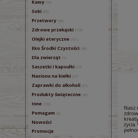
Kawy
(18)
Soki
(83)
Przetwory
(69)
Zdrowe przekąski
(119)
Olejki eteryczne
(101)
Eko Środki Czystości
(38)
Dla zwierząt
(5)
Saszetki i kapsułki
(27)
Nasiona na kiełki
(21)
Zaprawki do alkoholi
(21)
Produkty świąteczne
(42)
Inne
(155)
Nasz 
Pomagam
zdrowe
(4)
kreat
Nowości
życia.
pełnow
Promocje