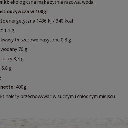
niki:
ekologiczna mąka żytnia razowa, woda.
ść odżywcza w 100g:
ść energetyczna 1436 kJ / 340 kcal
z 1,1 g
 kwasy tłuszczowe nasycone 0,3 g
wodany 70 g
cukry 8,3 g
 6,8 g
g
netto:
400g
kt należy przechowywać w suchym i chłodnym miejscu.