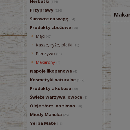
Herbatki
(174)
Przyprawy
(226)
Makaro
Surowce na wagę
(64)
Produkty zbożowe
(78)
Mąki
(47)
Kasze, ryże, płatki
(16)
Pieczywo
(11)
Makarony
(4)
Napoje likopenowe
(4)
Kosmetyki naturalne
(197)
Produkty z kokosa
(30)
Świeże warzywa, owoce
(1)
Oleje tłocz. na zimno
(30)
Miody Manuka
(25)
Yerba Mate
(16)