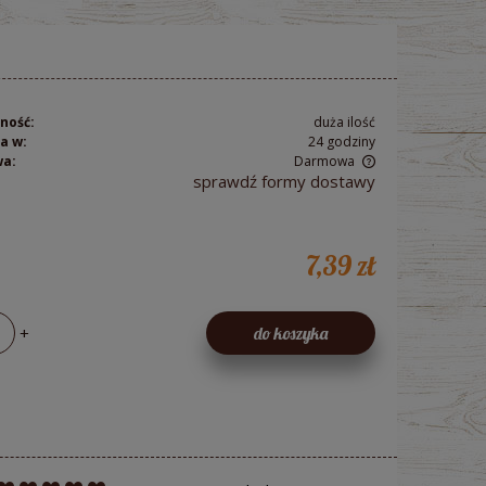
ność:
duża ilość
a w:
24 godziny
wa:
Darmowa
sprawdź formy dostawy
Cena nie zawiera ewentualnych kosztów
płatności
7,39 zł
+
do koszyka