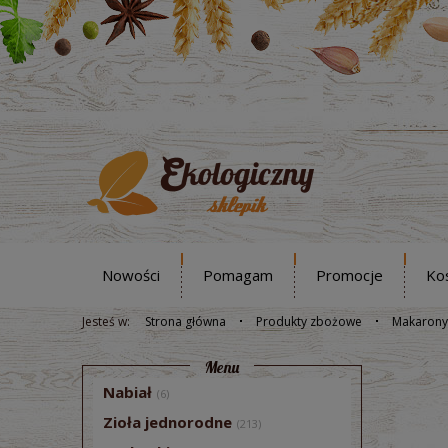
Nowości
Pomagam
Promocje
Ko
Jesteś w:
Strona główna
Produkty zbożowe
Makarony
Menu
Nabiał
(6)
Zioła jednorodne
(213)