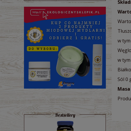
Skład
Warto
Warto
Tłuszc
w tym
Węglo
w tym 
Białko
Sól 0 
Masa 
Produ
Bestsellery