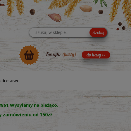
Szukaj
Koszyk:
(pusty)
adresowe
8861 Wysyłamy na bieżąco.
zy zamówieniu od 150zł