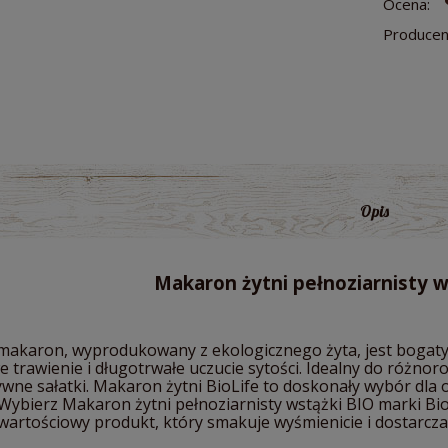
Ocena:
Producen
Opis
Makaron żytni pełnoziarnisty w
makaron, wyprodukowany z ekologicznego żyta, jest bogaty w
 trawienie i długotrwałe uczucie sytości. Idealny do różno
ywne sałatki. Makaron żytni BioLife to doskonały wybór dla
 Wybierz Makaron żytni pełnoziarnisty wstążki BIO marki Bio
artościowy produkt, który smakuje wyśmienicie i dostarcza e