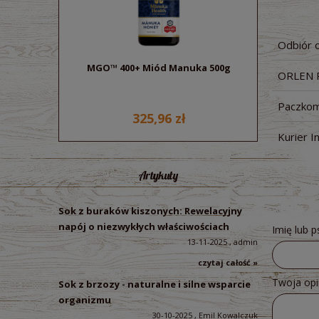
Odbiór 
MGO™ 400+ Miód Manuka 500g
Sok z bu
ORLEN 
ek
Paczkom
325,96 zł
Kurier I
Artykuły
Sok z buraków kiszonych: Rewelacyjny
napój o niezwykłych właściwościach
Imię lub 
13-11-2025 , admin
czytaj całość »
Twoja opi
Sok z brzozy - naturalne i silne wsparcie
organizmu
30-10-2025 , Emil Kowalczuk