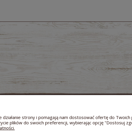
MOJE KONTO
GWARANCJA I ZWROTY
O FIRMIE
Twoje zamówienia
Zwroty i reklamacje
Dane a
Ustawienia konta
Odstąpienie od umowy
Kontakt
wne działanie strony i pomagają nam dostosować ofertę do Twoi
Przechowalnia
Reklamacja towaru
Informac
życie plików do swoich preferencji, wybierając opcję "Dostosuj zg
Bezpieczeństwo dostawy
Hodowl
atności.