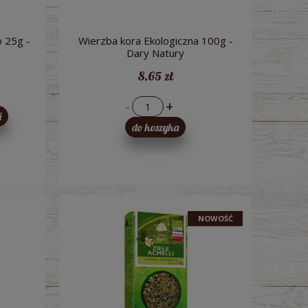
 25g -
Wierzba kora Ekologiczna 100g -
Dary Natury
8,65 zł
-
+
i
do koszyka
NOWOŚĆ