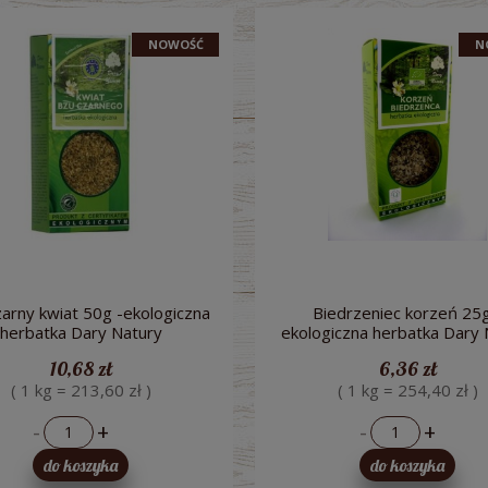
NOWOŚĆ
N
arny kwiat 50g -ekologiczna
Biedrzeniec korzeń 25g
herbatka Dary Natury
ekologiczna herbatka Dary 
10,68 zł
6,36 zł
( 1 kg = 213,60 zł )
( 1 kg = 254,40 zł )
-
+
-
+
do koszyka
do koszyka