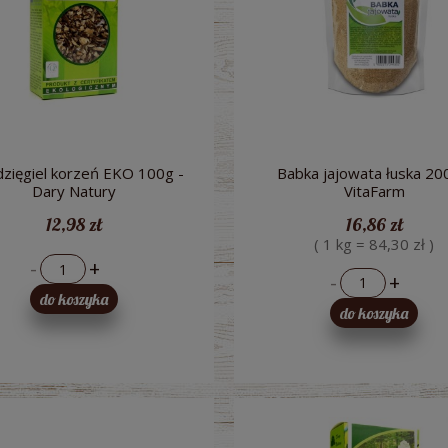
dzięgiel korzeń EKO 100g -
Babka jajowata łuska 20
Dary Natury
VitaFarm
12,98 zł
16,86 zł
( 1 kg = 84,30 zł )
raków kiszonych 300 ml -
Pesto z Czosnku Niedźwiedziego B
-
+
ologiczny Bio Food
200g - Dary Natury
-
+
do koszyka
do koszyka
5,71 zł
10,51 zł