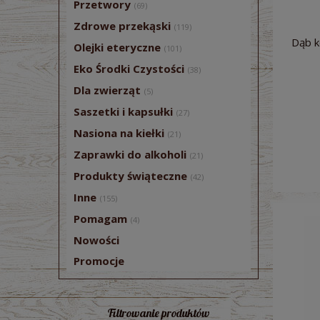
Przetwory
(69)
Zdrowe przekąski
(119)
Dąb k
Olejki eteryczne
(101)
Eko Środki Czystości
(38)
Dla zwierząt
(5)
Saszetki i kapsułki
(27)
Nasiona na kiełki
(21)
Zaprawki do alkoholi
(21)
Produkty świąteczne
(42)
Inne
(155)
Pomagam
(4)
Nowości
Promocje
Filtrowanie produktów