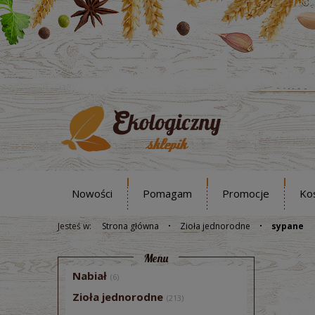
Nowości
Pomagam
Promocje
Ko
Jesteś w:
Strona główna
Zioła jednorodne
sypane
Menu
Nabiał
(6)
Zioła jednorodne
(213)