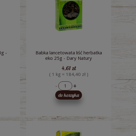
0g -
Babka lancetowata liść herbatka
eko 25g - Dary Natury
4,61 zł
( 1 kg = 184,40 zł )
IO
Sok z buraków kiszonych (tłoczony) BIO
Woda niegazowana 
3l - Dary Natury
330ml Aqua
-
+
do koszyka
32,00 zł
5,6