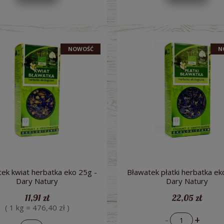
NOWOŚĆ
N
ek kwiat herbatka eko 25g -
Bławatek płatki herbatka ek
Dary Natury
Dary Natury
11,91 zł
22,05 zł
( 1 kg = 476,40 zł )
-
+