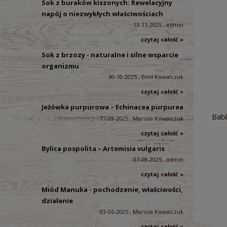
Sok z buraków kiszonych: Rewelacyjny
napój o niezwykłych właściwościach
13-11-2025 , admin
czytaj całość »
Sok z brzozy - naturalne i silne wsparcie
organizmu
30-10-2025 , Emil Kowalczuk
czytaj całość »
Jeżówka purpurowa – Echinacea purpurea
Babk
17-09-2025 , Mariola Kowalczuk
czytaj całość »
Bylica pospolita – Artemisia vulgaris
07-08-2025 , admin
czytaj całość »
Miód Manuka - pochodzenie, właściwości,
działanie
03-06-2025 , Mariola Kowalczuk
czytaj całość »