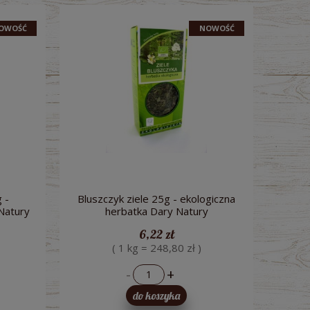
OWOŚĆ
NOWOŚĆ
 -
Bluszczyk ziele 25g - ekologiczna
Natury
herbatka Dary Natury
6,22 zł
( 1 kg = 248,80 zł )
-
+
do koszyka