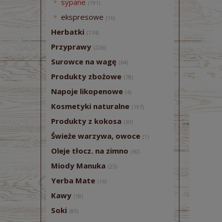
sypane
(191)
ekspresowe
(16)
Herbatki
(174)
Przyprawy
(226)
Surowce na wagę
(64)
Produkty zbożowe
(78)
Napoje likopenowe
(4)
Kosmetyki naturalne
(197)
Produkty z kokosa
(30)
Świeże warzywa, owoce
(1)
Oleje tłocz. na zimno
(30)
Miody Manuka
(25)
Yerba Mate
(16)
Kawy
(18)
Soki
(83)