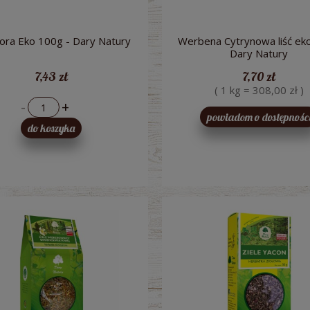
ora Eko 100g - Dary Natury
Werbena Cytrynowa liść eko
Dary Natury
7,43 zł
7,70 zł
( 1 kg = 308,00 zł )
-
+
powiadom o dostępnośc
do koszyka