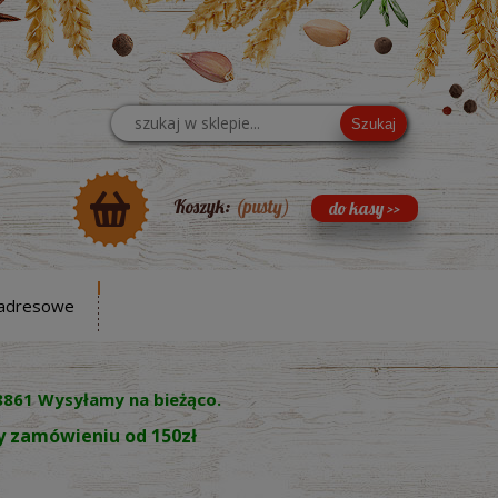
Szukaj
Koszyk:
(pusty)
adresowe
8861 Wysyłamy na bieżąco.
zy zamówieniu od 150zł