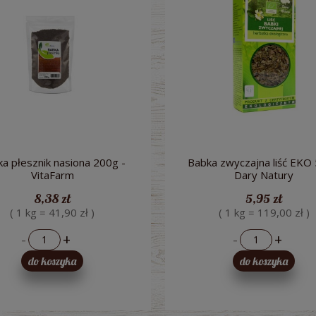
a płesznik nasiona 200g -
Babka zwyczajna liść EKO 
VitaFarm
Dary Natury
8,38 zł
5,95 zł
( 1 kg = 41,90 zł )
( 1 kg = 119,00 zł )
-
+
-
+
do koszyka
do koszyka