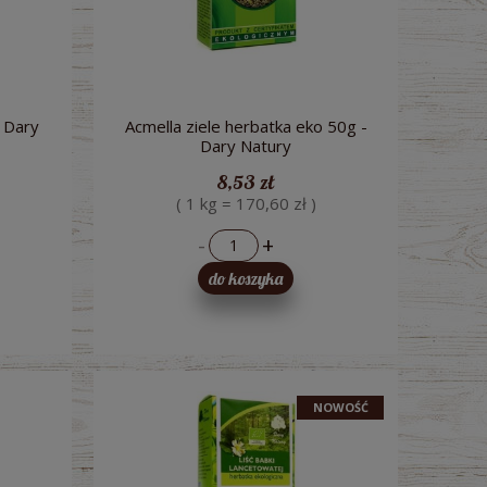
- Dary
Acmella ziele herbatka eko 50g -
Dary Natury
8,53 zł
( 1 kg = 170,60 zł )
-
+
do koszyka
NOWOŚĆ