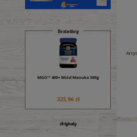
Bestsellery
Arcy
MGO™ 400+ Miód Manuka 500g
Sok z bu
ek
325,96 zł
Artykuły