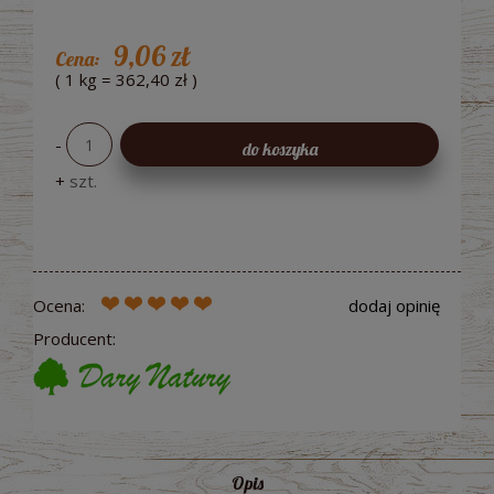
9,06 zł
Cena:
( 1
kg
=
362,40 zł
)
-
do koszyka
+
szt.
Ocena:
dodaj opinię
Producent:
Opis