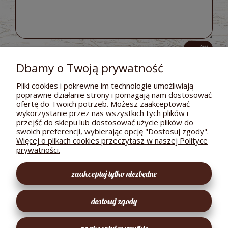
wyślij
Dbamy o Twoją prywatność
Pliki cookies i pokrewne im technologie umożliwiają
poprawne działanie strony i pomagają nam dostosować
POMOC
ofertę do Twoich potrzeb. Możesz zaakceptować
wykorzystanie przez nas wszystkich tych plików i
DOSTAWA I PŁATNOŚCI
przejść do sklepu lub dostosować użycie plików do
swoich preferencji, wybierając opcję "Dostosuj zgody".
MOJE KONTO
Więcej o plikach cookies przeczytasz w naszej Polityce
prywatności.
GWARANCJA I ZWROTY
zaakceptuj tylko niezbędne
O FIRMIE
dostosuj zgody
EKOLOGICZNY SKLEPIK