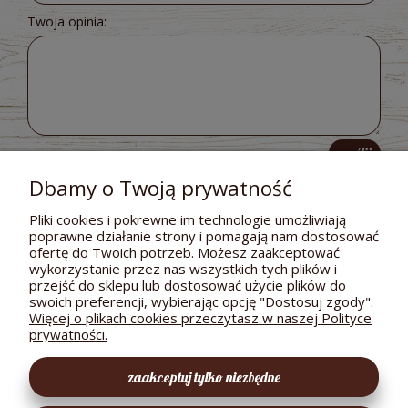
Twoja opinia:
wyślij
Dbamy o Twoją prywatność
Pliki cookies i pokrewne im technologie umożliwiają
poprawne działanie strony i pomagają nam dostosować
POMOC
ofertę do Twoich potrzeb. Możesz zaakceptować
wykorzystanie przez nas wszystkich tych plików i
DOSTAWA I PŁATNOŚCI
przejść do sklepu lub dostosować użycie plików do
swoich preferencji, wybierając opcję "Dostosuj zgody".
MOJE KONTO
Więcej o plikach cookies przeczytasz w naszej Polityce
prywatności.
GWARANCJA I ZWROTY
zaakceptuj tylko niezbędne
O FIRMIE