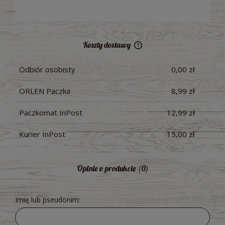
Koszty dostawy
Cena nie zawiera ewentualnych kosztów płatności
Odbiór osobisty
0,00 zł
ORLEN Paczka
8,99 zł
Paczkomat InPost
12,99 zł
Kurier InPost
15,00 zł
Opinie o produkcie (0)
Imię lub pseudonim: