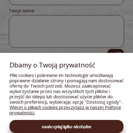
Twoja opinia:
wyślij
Dbamy o Twoją prywatność
Pliki cookies i pokrewne im technologie umożliwiają
poprawne działanie strony i pomagają nam dostosować
POMOC
ofertę do Twoich potrzeb. Możesz zaakceptować
wykorzystanie przez nas wszystkich tych plików i
DOSTAWA I PŁATNOŚCI
przejść do sklepu lub dostosować użycie plików do
swoich preferencji, wybierając opcję "Dostosuj zgody".
MOJE KONTO
Więcej o plikach cookies przeczytasz w naszej Polityce
prywatności.
GWARANCJA I ZWROTY
zaakceptuj tylko niezbędne
O FIRMIE