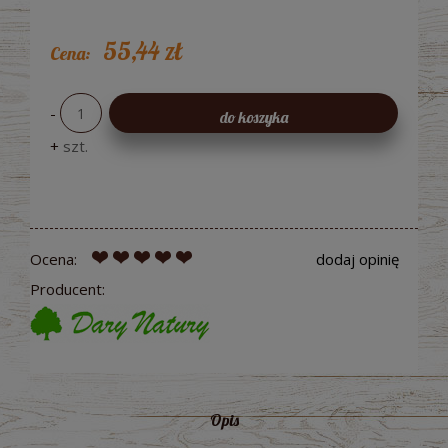
55,44 zł
Cena:
-
do koszyka
+
szt.
Ocena:
dodaj opinię
Producent:
Opis