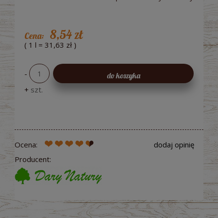
8,54 zł
Cena:
( 1
l
=
31,63 zł
)
-
do koszyka
+
szt.
Ocena:
dodaj opinię
Producent: