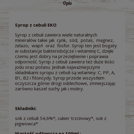
Opis
Syrop z cebuli EKO
Syrop z cebuli zawiera wiele naturalnych
minerałów takie jak cynk, sód, potas, magnez,
żelazo, wapń oraz fosfor. Syrop ten jest bogaty
w substancje bakteriobójcze i witaminę C, dzięki
czemu jest dobry na przeziębienie i poprawia
odporność. Syrop z cebuli zawiera też duże ilości
jodu oraz potasu. Jednak najważniejszymi
składnikami syropu z cebuli są witaminy: C, PP, A,
B1, B2 i fitoncydy. Syrop przede wszystkim
oczyszcza górne drogi oddechowe, zmniejszając
zarówno kaszel suchy jak i mokry.
Składniki:
sok z cebuli 54,6%*, cukier trzcinowy*, sok z
pigwowca*
Wartość odżywcza na 100ml :