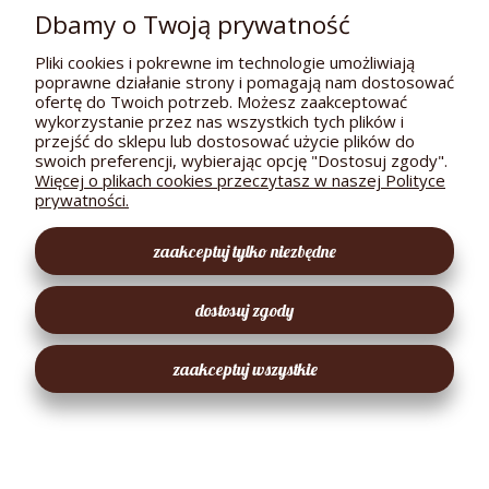
Dbamy o Twoją prywatność
Pliki cookies i pokrewne im technologie umożliwiają
poprawne działanie strony i pomagają nam dostosować
POMOC
ofertę do Twoich potrzeb. Możesz zaakceptować
wykorzystanie przez nas wszystkich tych plików i
DOSTAWA I PŁATNOŚCI
przejść do sklepu lub dostosować użycie plików do
swoich preferencji, wybierając opcję "Dostosuj zgody".
MOJE KONTO
Więcej o plikach cookies przeczytasz w naszej Polityce
prywatności.
GWARANCJA I ZWROTY
zaakceptuj tylko niezbędne
O FIRMIE
dostosuj zgody
EKOLOGICZNY SKLEPIK
zaakceptuj wszystkie
pokaż pełną wersję strony
Sklep internetowy Shoper Premium