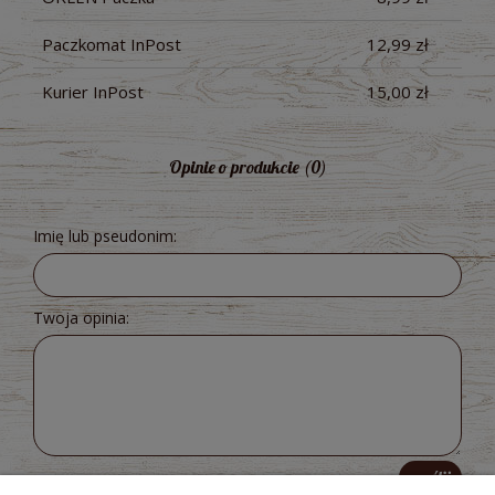
Paczkomat InPost
12,99 zł
Kurier InPost
15,00 zł
Opinie o produkcie (0)
Imię lub pseudonim:
Twoja opinia:
wyślij