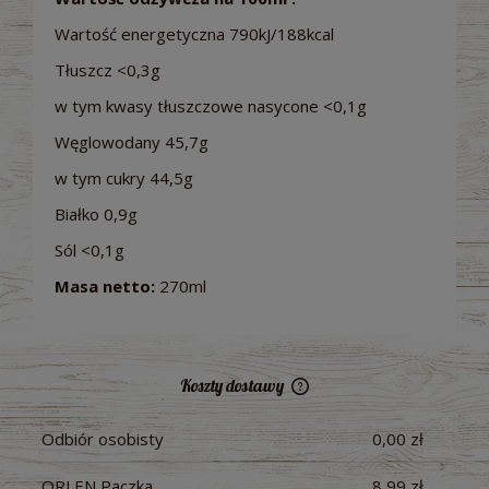
Wartość energetyczna 790kJ/188kcal
Tłuszcz <0,3g
w tym kwasy tłuszczowe nasycone <0,1g
Węglowodany 45,7g
w tym cukry 44,5g
Białko 0,9g
Sól <0,1g
Masa netto:
270ml
Koszty dostawy
Cena nie zawiera ewentualnych kosztów płatności
Odbiór osobisty
0,00 zł
ORLEN Paczka
8,99 zł