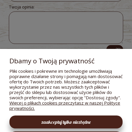
Twoja opinia:
wyślij
Dbamy o Twoją prywatność
Pliki cookies i pokrewne im technologie umożliwiają
poprawne działanie strony i pomagają nam dostosować
POMOC
ofertę do Twoich potrzeb. Możesz zaakceptować
wykorzystanie przez nas wszystkich tych plików i
DOSTAWA I PŁATNOŚCI
przejść do sklepu lub dostosować użycie plików do
swoich preferencji, wybierając opcję "Dostosuj zgody".
MOJE KONTO
Więcej o plikach cookies przeczytasz w naszej Polityce
prywatności.
GWARANCJA I ZWROTY
zaakceptuj tylko niezbędne
O FIRMIE