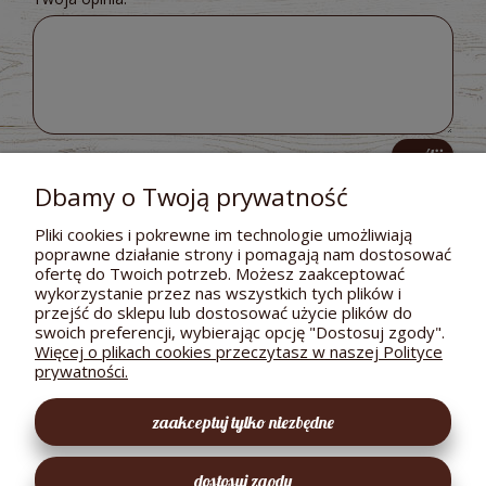
wyślij
Dbamy o Twoją prywatność
Pliki cookies i pokrewne im technologie umożliwiają
poprawne działanie strony i pomagają nam dostosować
POMOC
ofertę do Twoich potrzeb. Możesz zaakceptować
wykorzystanie przez nas wszystkich tych plików i
DOSTAWA I PŁATNOŚCI
przejść do sklepu lub dostosować użycie plików do
swoich preferencji, wybierając opcję "Dostosuj zgody".
MOJE KONTO
Więcej o plikach cookies przeczytasz w naszej Polityce
prywatności.
GWARANCJA I ZWROTY
zaakceptuj tylko niezbędne
O FIRMIE
dostosuj zgody