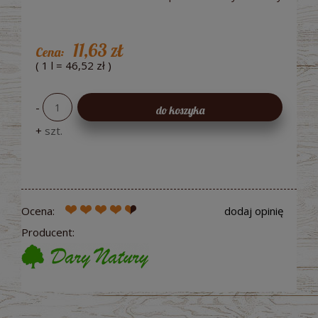
11,63 zł
Cena:
( 1
l
=
46,52 zł
)
-
do koszyka
+
szt.
Ocena:
dodaj opinię
Producent: