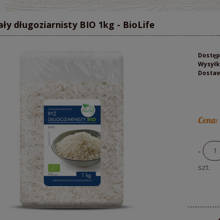
ały długoziarnisty BIO 1kg - BioLife
Dostęp
Wysyłk
Dosta
Cena:
-
szt.