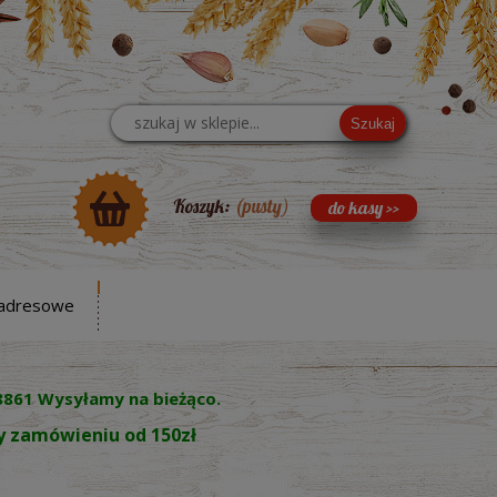
Szukaj
Koszyk:
(pusty)
adresowe
8861 Wysyłamy na bieżąco.
zy zamówieniu od 150zł