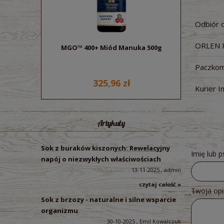
Odbiór 
ORLEN 
MGO™ 400+ Miód Manuka 500g
Sok z bu
ek
Paczkom
325,96 zł
Kurier I
Artykuły
Sok z buraków kiszonych: Rewelacyjny
Imię lub 
napój o niezwykłych właściwościach
13-11-2025 , admin
czytaj całość »
Twoja opi
Sok z brzozy - naturalne i silne wsparcie
organizmu
30-10-2025 , Emil Kowalczuk