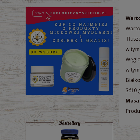
Warto
Warto
Tłuszc
w tym
Węglo
w tym 
Białko
Sól 0 
Masa 
Produ
Bestsellery