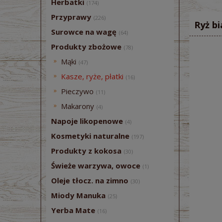
Herbatki
(174)
Przyprawy
(226)
Ryż bi
Surowce na wagę
(64)
Produkty zbożowe
(78)
Mąki
(47)
Kasze, ryże, płatki
(16)
Pieczywo
(11)
Makarony
(4)
Napoje likopenowe
(4)
Kosmetyki naturalne
(197)
Produkty z kokosa
(30)
Świeże warzywa, owoce
(1)
Oleje tłocz. na zimno
(30)
Miody Manuka
(25)
Yerba Mate
(16)