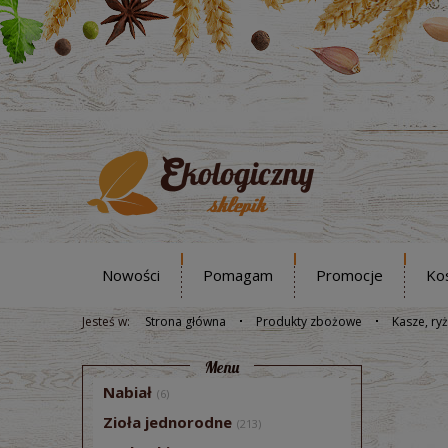
Nowości
Pomagam
Promocje
Ko
Jesteś w:
Strona główna
Produkty zbożowe
Kasze, ryż
Menu
Nabiał
(6)
Zioła jednorodne
(213)