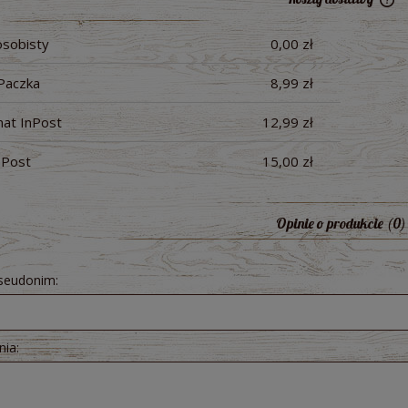
osobisty
0,00 zł
Ce
pł
Paczka
8,99 zł
raków kiszonych 300 ml -
Pesto z Czosnku Niedźwiedziego B
ologiczny Bio Food
200g - Dary Natury
at InPost
12,99 zł
5,71 zł
10,51 zł
nPost
15,00 zł
Opinie o produkcie (0)
pseudonim:
nia: