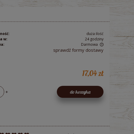
ność:
duża ilość
a w:
24 godziny
wa:
Darmowa
sprawdź formy dostawy
Cena nie zawiera ewentualnych kosztów
płatności
17,04 zł
+
do koszyka