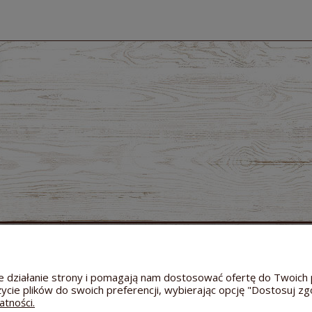
MOJE KONTO
GWARANCJA I ZWROTY
O FIRMIE
Twoje zamówienia
Zwroty i reklamacje
Dane a
Ustawienia konta
Odstąpienie od umowy
Kontakt
wne działanie strony i pomagają nam dostosować ofertę do Twoi
Przechowalnia
Reklamacja towaru
Informac
życie plików do swoich preferencji, wybierając opcję "Dostosuj zg
Bezpieczeństwo dostawy
Hodowl
atności.