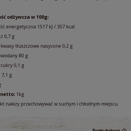
ść odżywcza w 100g:
ść energetyczna 1517 kJ / 357 kcal
z 0,7 g
 kwasy tłuszczowe nasycone 0,2 g
wodany 80 g
cukry 0,1 g
 7,1 g
g
netto:
1kg
kt należy przechowywać w suchym i chłodnym miejscu.
Koszty dostawy