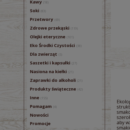
Kawy
(18)
Soki
(83)
Przetwory
(69)
Zdrowe przekąski
(119)
Olejki eteryczne
(101)
Eko Środki Czystości
(38)
Dla zwierząt
(5)
Saszetki i kapsułki
(27)
Nasiona na kiełki
(21)
Zaprawki do alkoholi
(21)
Produkty świąteczne
(42)
Inne
(155)
Ekolog
Pomagam
struk
(4)
smako
Nowości
szerok
aby w
Promocje
smaki