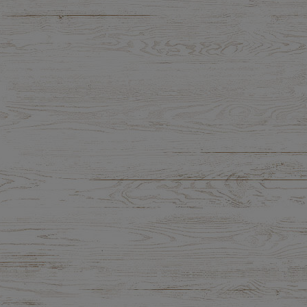
5,71 zł
10,51 zł