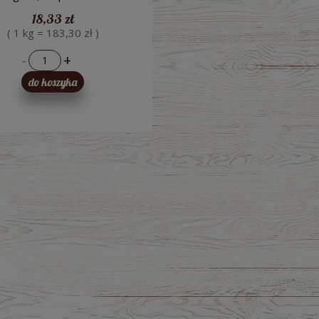
18,33 zł
( 1 kg = 183,30 zł )
-
+
do koszyka