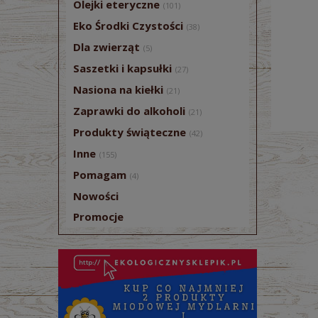
Olejki eteryczne
(101)
Eko Środki Czystości
(38)
Dla zwierząt
(5)
Saszetki i kapsułki
(27)
Nasiona na kiełki
(21)
Zaprawki do alkoholi
(21)
Produkty świąteczne
(42)
Inne
(155)
Pomagam
(4)
Nowości
Promocje