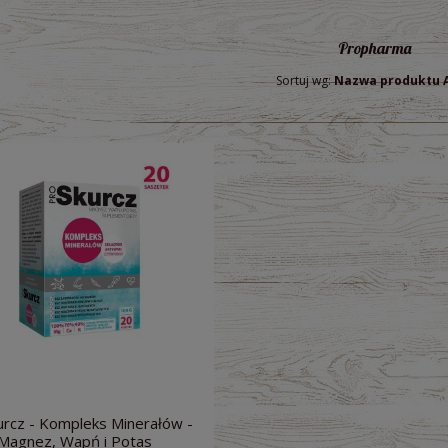
Propharma
Sortuj wg:
Nazwa produktu 
rcz - Kompleks Minerałów -
Magnez, Wapń i Potas