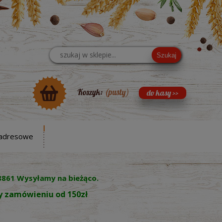
Szukaj
Koszyk:
(pusty)
adresowe
8861 Wysyłamy na bieżąco.
zy zamówieniu od 150zł