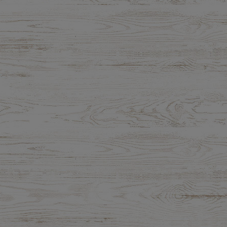
raków kiszonych 300 ml -
Pesto z Czosnku Niedźwiedziego B
ologiczny Bio Food
200g - Dary Natury