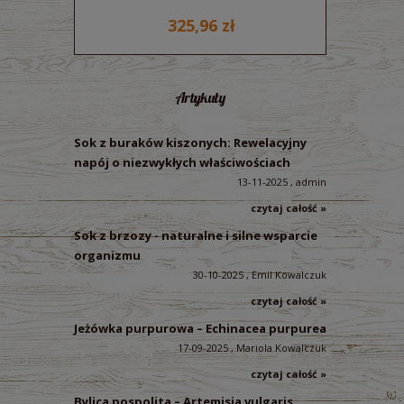
325,96 zł
Artykuły
Sok z buraków kiszonych: Rewelacyjny
napój o niezwykłych właściwościach
13-11-2025 , admin
czytaj całość »
Sok z brzozy - naturalne i silne wsparcie
organizmu
30-10-2025 , Emil Kowalczuk
czytaj całość »
Jeżówka purpurowa – Echinacea purpurea
17-09-2025 , Mariola Kowalczuk
czytaj całość »
Bylica pospolita – Artemisia vulgaris