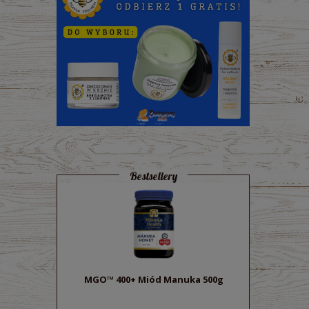
Bestsellery
MGO™ 400+ Miód Manuka 500g
Sok z bu
ek