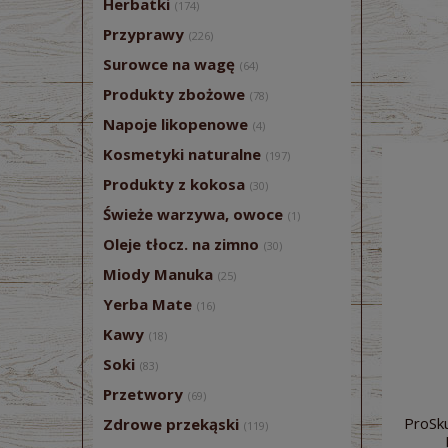
Herbatki
(174)
Przyprawy
(226)
Surowce na wagę
(64)
Produkty zbożowe
(78)
Napoje likopenowe
(4)
Kosmetyki naturalne
(197)
Produkty z kokosa
(30)
Świeże warzywa, owoce
(1)
Oleje tłocz. na zimno
(30)
Miody Manuka
(25)
Yerba Mate
(16)
Kawy
(18)
Soki
(83)
Przetwory
(69)
ProSku
Zdrowe przekąski
(119)