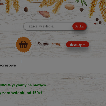
Szukaj
Koszyk:
(pusty)
adresowe
8861 Wysyłamy na bieżąco.
zy zamówieniu od 150zł