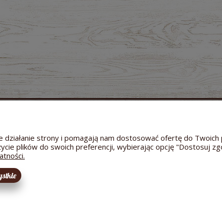
MOJE KONTO
GWARANCJA I ZWROTY
O FIRMIE
Twoje zamówienia
Zwroty i reklamacje
Dane a
Ustawienia konta
Odstąpienie od umowy
Kontakt
wne działanie strony i pomagają nam dostosować ofertę do Twoi
Przechowalnia
Reklamacja towaru
Informac
życie plików do swoich preferencji, wybierając opcję "Dostosuj zg
Bezpieczeństwo dostawy
Hodowl
atności.
stkie