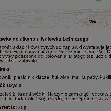
Opis
awka do alkoholu Nalewka Leśniczego:
szość składników użytych do zaprawki występuje je
h. Nalewka usuwa uczucie zmęczenia i senności. Do
zmysły potrzebne do polowania. Dlatego też ludzie d
wiedzie, żubry itp.
niki:
wnik, pięciornik kłącze, bukwica, malina pędy, kukli
ób użycia:
 zalać 2 litrami wódki. Naczynie zamknąć i odstawi
edzić dodać ok. 150g miodu, a następnie odstawić 
 netto:
20g