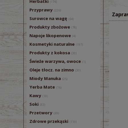
Herbatki
(174)
Przyprawy
(226)
Zapra
Surowce na wagę
(64)
Produkty zbożowe
(78)
Napoje likopenowe
(4)
Kosmetyki naturalne
(197)
Produkty z kokosa
(30)
Świeże warzywa, owoce
(1)
Oleje tłocz. na zimno
(30)
Miody Manuka
(25)
Yerba Mate
(16)
Kawy
(18)
Soki
(83)
Przetwory
(69)
Zdrowe przekąski
(119)