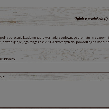
Opinie o produkcie (1)
k
godny polecenia każdemu,zaprawka nadaje cudownego aromatu i nie zapomnia
e, powodując,że jego ranga rośnie.Kilka skromnych ziół powoduje,że alkohol nad
pseudonim:
nia:
raków kiszonych 300 ml -
Pesto z Czosnku Niedźwiedziego B
ologiczny Bio Food
200g - Dary Natury