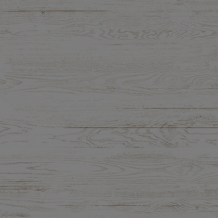
5,71 zł
10,51 zł