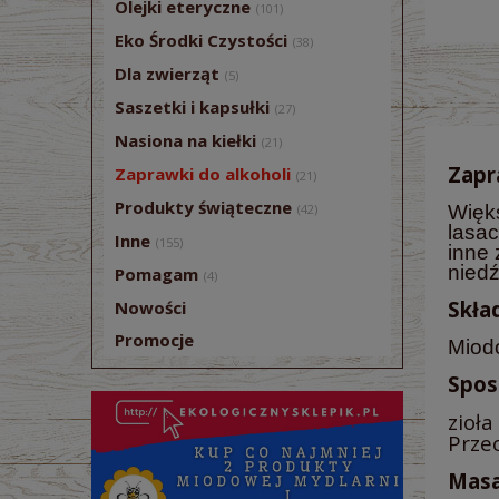
Olejki eteryczne
(101)
Eko Środki Czystości
(38)
Dla zwierząt
(5)
Saszetki i kapsułki
(27)
Nasiona na kiełki
(21)
Zapr
Zaprawki do alkoholi
(21)
Produkty świąteczne
(42)
Więk
lasac
Inne
(155)
inne 
niedź
Pomagam
(4)
Skład
Nowości
Promocje
Miodo
Spos
zioła
Przec
Masa