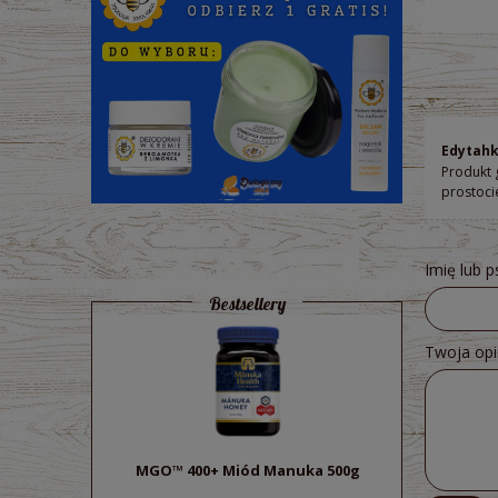
Edytah
Produkt 
prostoci
Imię lub 
Bestsellery
Twoja opi
MGO™ 400+ Miód Manuka 500g
Sok z bu
ek