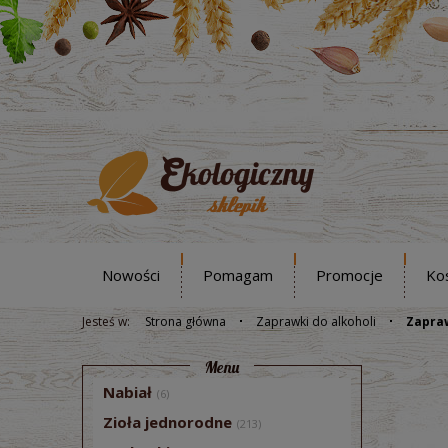
Nowości
Pomagam
Promocje
Ko
Jesteś w:
Strona główna
Zaprawki do alkoholi
Zapraw
Menu
Nabiał
(6)
Zioła jednorodne
(213)