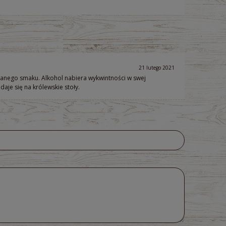
21 lutego 2021
nego smaku. Alkohol nabiera wykwintności w swej
aje się na królewskie stoły.
IO
Sok z buraków kiszonych (tłoczony) BIO
Woda niegazowana 
3l - Dary Natury
330ml Aqua