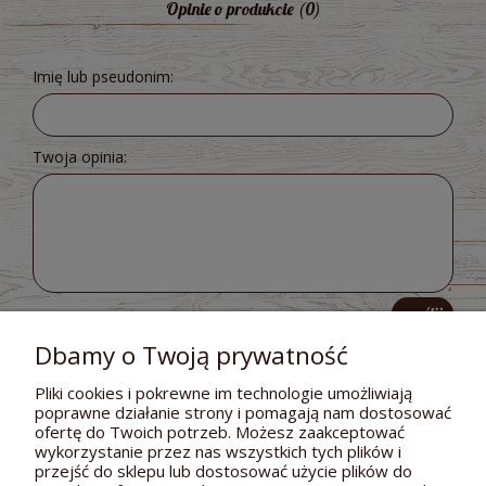
Opinie o produkcie (0)
Imię lub pseudonim:
Twoja opinia:
wyślij
Dbamy o Twoją prywatność
Pliki cookies i pokrewne im technologie umożliwiają
poprawne działanie strony i pomagają nam dostosować
POMOC
ofertę do Twoich potrzeb. Możesz zaakceptować
wykorzystanie przez nas wszystkich tych plików i
DOSTAWA I PŁATNOŚCI
przejść do sklepu lub dostosować użycie plików do