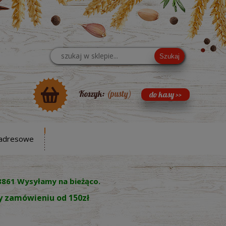
Szukaj
Koszyk:
(pusty)
adresowe
8861 Wysyłamy na bieżąco.
zy zamówieniu od 150zł