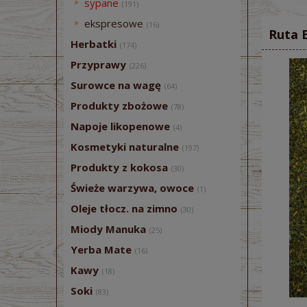
sypane
(191)
ekspresowe
(16)
Ruta 
Herbatki
(174)
Przyprawy
(226)
Surowce na wagę
(64)
Produkty zbożowe
(78)
Napoje likopenowe
(4)
Kosmetyki naturalne
(197)
Produkty z kokosa
(30)
Świeże warzywa, owoce
(1)
Oleje tłocz. na zimno
(30)
Miody Manuka
(25)
Yerba Mate
(16)
Kawy
(18)
Soki
(83)