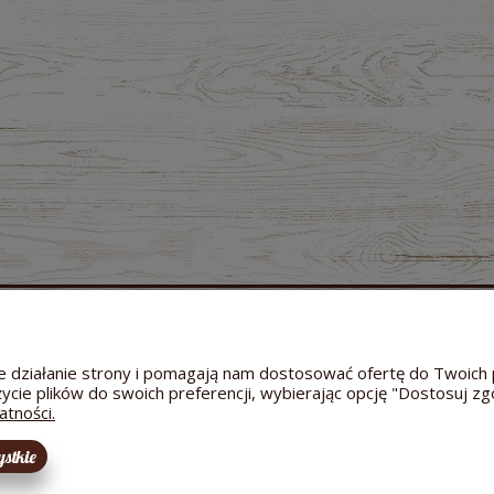
MOJE KONTO
GWARANCJA I ZWROTY
O FIRMIE
Twoje zamówienia
Zwroty i reklamacje
Dane a
Ustawienia konta
Odstąpienie od umowy
Kontakt
wne działanie strony i pomagają nam dostosować ofertę do Twoi
Przechowalnia
Reklamacja towaru
Informac
życie plików do swoich preferencji, wybierając opcję "Dostosuj zg
Bezpieczeństwo dostawy
Hodowl
atności.
stkie