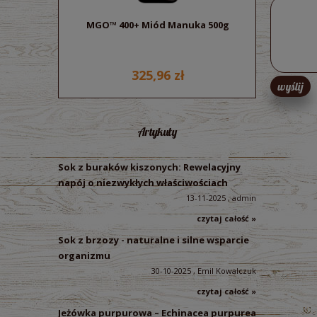
MGO™ 400+ Miód Manuka 500g
Sok z bu
ek
325,96 zł
wyślij
Artykuły
Sok z buraków kiszonych: Rewelacyjny
napój o niezwykłych właściwościach
13-11-2025 , admin
czytaj całość »
Sok z brzozy - naturalne i silne wsparcie
organizmu
30-10-2025 , Emil Kowalczuk
czytaj całość »
Jeżówka purpurowa – Echinacea purpurea