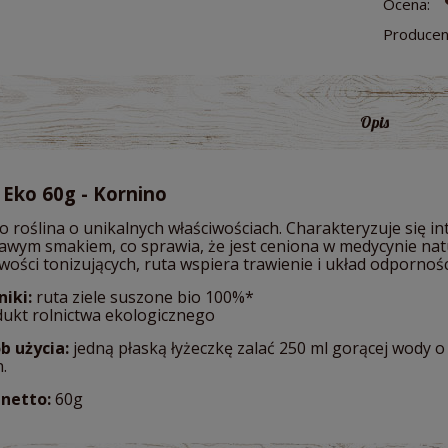
Ocena:
Producen
Opis
 Eko 60g - Kornino
to roślina o unikalnych właściwościach. Charakteryzuje si
awym smakiem, co sprawia, że jest ceniona w medycynie natu
wości tonizujących, ruta wspiera trawienie i układ odpornoś
niki:
ruta ziele suszone bio 100%*
dukt rolnictwa ekologicznego
b użycia:
jedną płaską łyżeczkę zalać 250 ml gorącej wody o
.
netto:
60g