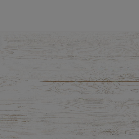
raków kiszonych 300 ml -
Pesto z Czosnku Niedźwiedziego B
ologiczny Bio Food
200g - Dary Natury
5,71 zł
10,51 zł