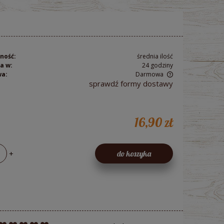
ność:
średnia ilość
a w:
24 godziny
wa:
Darmowa
sprawdź formy dostawy
Cena nie zawiera ewentualnych kosztów
płatności
16,90 zł
+
do koszyka