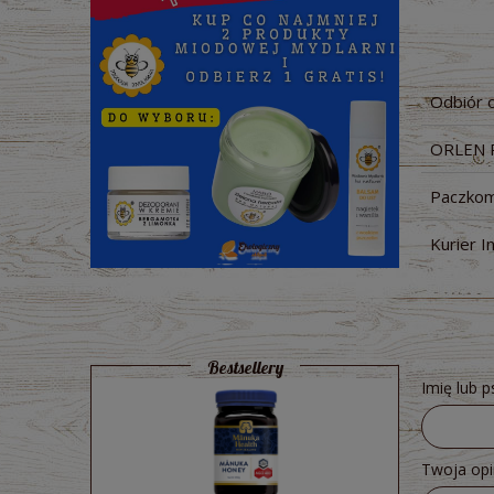
Odbiór 
ORLEN 
Paczkom
Kurier I
Bestsellery
Imię lub 
Twoja opi