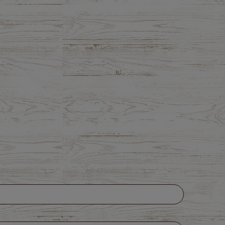
na nie zawiera ewentualnych kosztów
atności