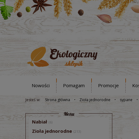
Nowości
Pomagam
Promocje
Ko
Jesteś w:
Strona główna
Zioła jednorodne
sypane
Menu
Nabiał
(6)
Zioła jednorodne
(213)