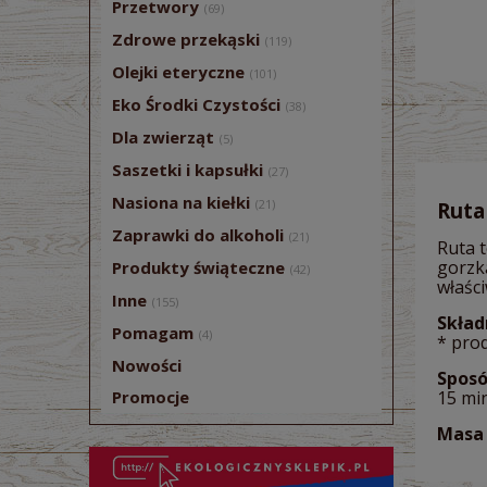
Przetwory
(69)
Zdrowe przekąski
(119)
Olejki eteryczne
(101)
Eko Środki Czystości
(38)
Dla zwierząt
(5)
Saszetki i kapsułki
(27)
Nasiona na kiełki
(21)
Ruta
Zaprawki do alkoholi
(21)
Ruta 
gorzk
Produkty świąteczne
(42)
właści
Inne
(155)
Skład
Pomagam
(4)
* pro
Nowości
Sposó
Promocje
15 min
Masa 