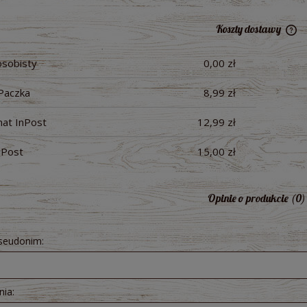
Koszty dostawy
osobisty
0,00 zł
Ce
pł
Paczka
8,99 zł
at InPost
12,99 zł
nPost
15,00 zł
Opinie o produkcie (0)
pseudonim:
nia: