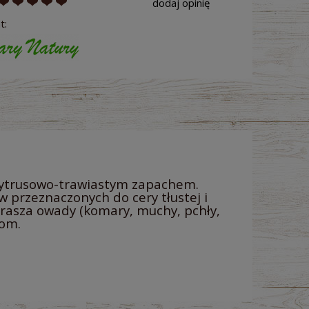
dodaj opinię
t:
, cytrusowo-trawiastym zapachem.
 przeznaczonych do cery tłustej i
rasza owady (komary, muchy, pchły,
iom.