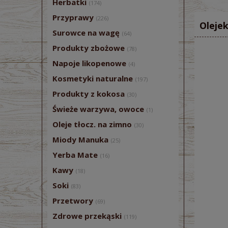
Herbatki
(174)
Przyprawy
(226)
Olejek
Surowce na wagę
(64)
Produkty zbożowe
(78)
Napoje likopenowe
(4)
Kosmetyki naturalne
(197)
Produkty z kokosa
(30)
Świeże warzywa, owoce
(1)
Oleje tłocz. na zimno
(30)
Miody Manuka
(25)
Yerba Mate
(16)
Kawy
(18)
Soki
(83)
Przetwory
(69)
Zdrowe przekąski
(119)