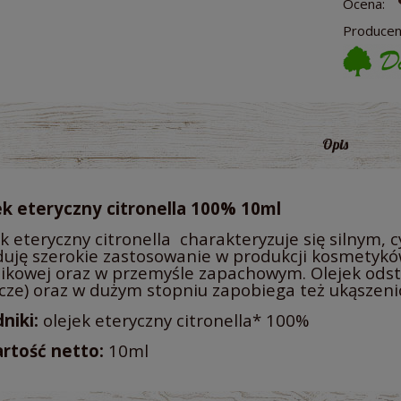
Ocena:
Producen
Opis
ek eteryczny citronella 100% 10ml
k eteryczny citronella charakteryzuje się silnym
duję szerokie zastosowanie w produkcji kosmetyków
zikowej oraz w przemyśle zapachowym. Olejek odst
zcze) oraz w dużym stopniu zapobiega też ukąszen
niki:
olejek eteryczny citronella* 100%
rtość netto:
10ml