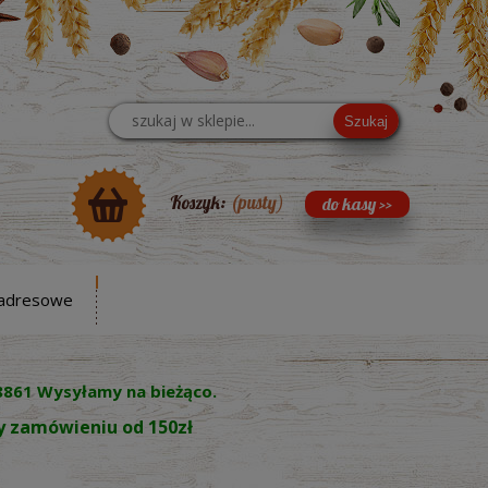
Szukaj
Koszyk:
(pusty)
adresowe
8861 Wysyłamy na bieżąco.
zy zamówieniu od 150zł