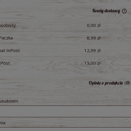
Koszty dostawy
osobisty
0,00 zł
Ce
pł
Paczka
8,99 zł
at InPost
12,99 zł
nPost
15,00 zł
Opinie o produkcie (0)
pseudonim:
nia:
raków kiszonych 300 ml -
Pesto z Czosnku Niedźwiedziego B
ologiczny Bio Food
200g - Dary Natury