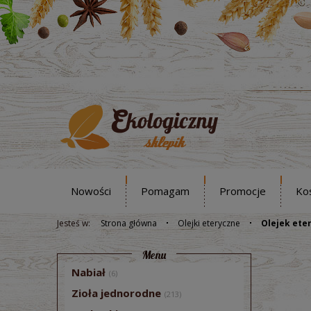
Nowości
Pomagam
Promocje
Ko
Jesteś w:
Strona główna
Olejki eteryczne
Olejek eter
Menu
Nabiał
(6)
Zioła jednorodne
(213)