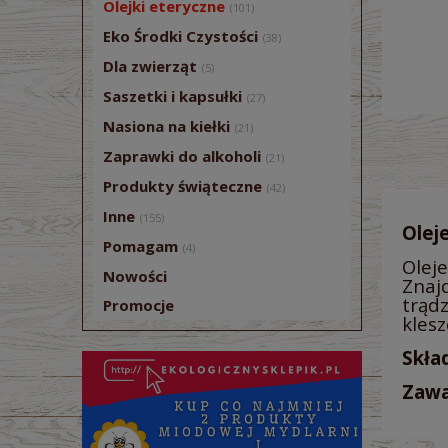
Olejki eteryczne
(101)
Eko Środki Czystości
(38)
Dla zwierząt
(5)
Saszetki i kapsułki
(27)
Nasiona na kiełki
(21)
Zaprawki do alkoholi
(21)
Produkty świąteczne
(42)
Inne
(155)
Olej
Pomagam
(4)
Oleje
Nowości
Znaj
trąd
Promocje
kles
Skład
Zawa