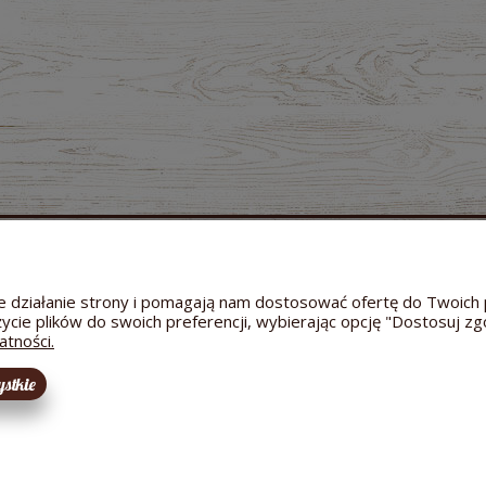
MOJE KONTO
GWARANCJA I ZWROTY
O FIRMIE
Twoje zamówienia
Zwroty i reklamacje
Dane a
Ustawienia konta
Odstąpienie od umowy
Kontakt
wne działanie strony i pomagają nam dostosować ofertę do Twoi
Przechowalnia
Reklamacja towaru
Informac
życie plików do swoich preferencji, wybierając opcję "Dostosuj zg
Bezpieczeństwo dostawy
Hodowl
atności.
stkie