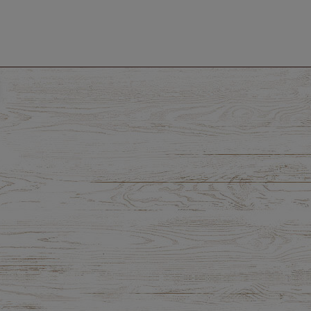
5,71 zł
10,51 zł