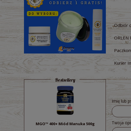
Odbiór 
ORLEN 
Paczkom
Kurier I
Bestsellery
Imię lub 
Twoja opi
MGO™ 400+ Miód Manuka 500g
Sok z bu
ek