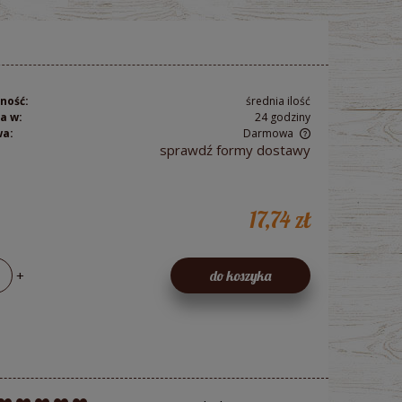
ność:
średnia ilość
a w:
24 godziny
wa:
Darmowa
sprawdź formy dostawy
Cena nie zawiera ewentualnych kosztów
płatności
17,74 zł
+
do koszyka