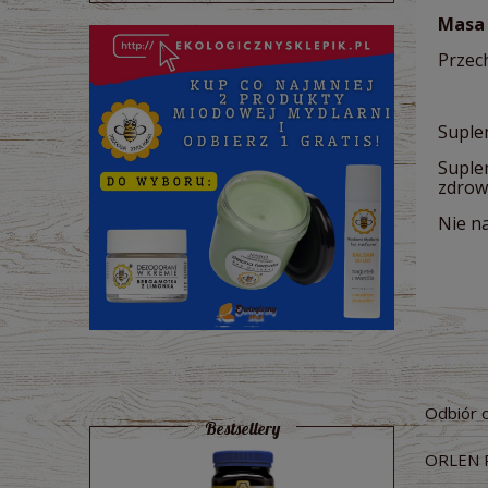
Masa 
Przec
Suple
Suple
zdrow
Nie na
Odbiór 
Bestsellery
ORLEN 