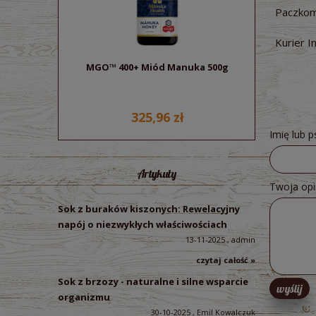
Paczkom
Kurier I
MGO™ 400+ Miód Manuka 500g
Sok z bu
ek
325,96 zł
Imię lub 
Artykuły
Twoja opi
Sok z buraków kiszonych: Rewelacyjny
napój o niezwykłych właściwościach
13-11-2025 , admin
czytaj całość »
Sok z brzozy - naturalne i silne wsparcie
wyślij
organizmu
30-10-2025 , Emil Kowalczuk