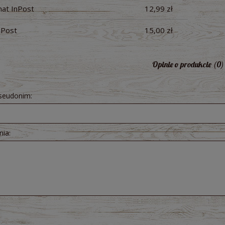
at InPost
12,99 zł
nPost
15,00 zł
raków kiszonych 300 ml -
Pesto z Czosnku Niedźwiedziego B
ologiczny Bio Food
200g - Dary Natury
Opinie o produkcie (0)
5,71 zł
10,51 zł
pseudonim:
nia: