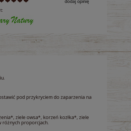
dodaj opinię
t:
iu.
zostawić pod przykryciem do zaparzenia na
rożenia*, ziele owsa*, korzeń kozłka*, ziele
 w różnych proporcjach.