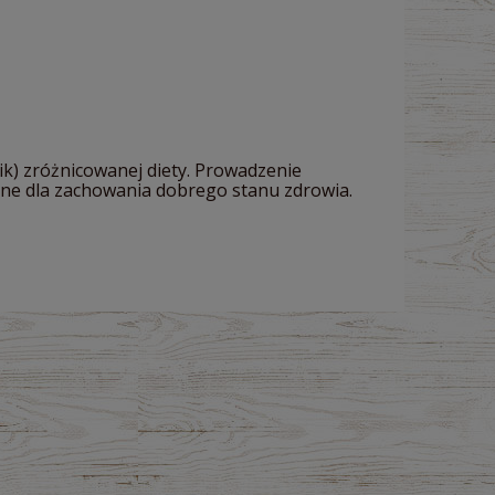
k) zróżnicowanej diety. Prowadzenie
ędne dla zachowania dobrego stanu zdrowia.
na nie zawiera ewentualnych kosztów
atności