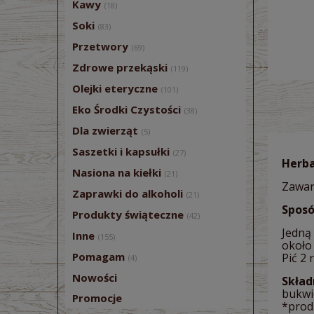
Kawy
(18)
Soki
(83)
Przetwory
(69)
Zdrowe przekąski
(119)
Olejki eteryczne
(101)
Eko Środki Czystości
(38)
Dla zwierząt
(5)
Saszetki i kapsułki
(27)
Herba
Nasiona na kiełki
(21)
Zawar
Zaprawki do alkoholi
(21)
Sposó
Produkty świąteczne
(42)
Jedną
Inne
(155)
około
Pomagam
Pić 2 
(4)
Nowości
Skład
bukwic
Promocje
*prod