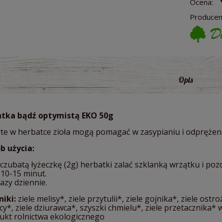
Ocena:
Producen
Opis
tka bądź optymistą EKO 50g
te w herbatce zioła mogą pomagać w zasypianiu i odprężen
b użycia:
 czubatą łyżeczkę (2g) herbatki zalać szklanką wrzątku i po
 10-15 minut.
razy dziennie.
niki:
ziele melisy*, ziele przytulii*, ziele gojnika*, ziele ost
y*, ziele dziurawca*, szyszki chmielu*, ziele przetacznika*
ukt rolnictwa ekologicznego