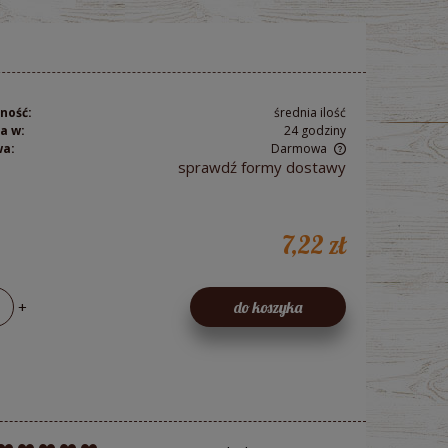
ność:
średnia ilość
a w:
24 godziny
wa:
Darmowa
sprawdź formy dostawy
Cena nie zawiera ewentualnych kosztów
płatności
7,22 zł
+
do koszyka