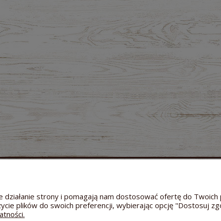
MOJE KONTO
GWARANCJA I ZWROTY
O FIRMIE
Twoje zamówienia
Zwroty i reklamacje
Dane a
Ustawienia konta
Odstąpienie od umowy
Kontakt
wne działanie strony i pomagają nam dostosować ofertę do Twoi
Przechowalnia
Reklamacja towaru
Informac
życie plików do swoich preferencji, wybierając opcję "Dostosuj zg
Bezpieczeństwo dostawy
Hodowl
atności.