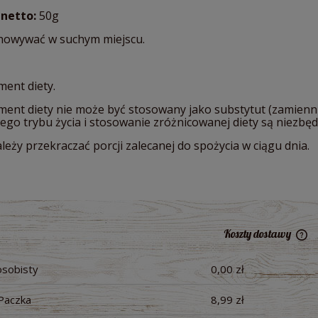
netto:
50g
howywać w suchym miejscu.
ment diety.
ment diety nie może być stosowany jako substytut (zamienni
ego trybu życia i stosowanie zróżnicowanej diety są niezb
leży przekraczać porcji zalecanej do spożycia w ciągu dnia.
Koszty dostawy
osobisty
0,00 zł
Ce
pł
Paczka
8,99 zł