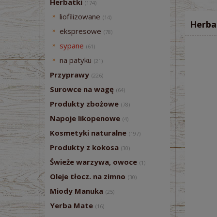
Herbatki
(174)
liofilizowane
(14)
Herba
ekspresowe
(78)
sypane
(61)
na patyku
(21)
Przyprawy
(226)
Surowce na wagę
(64)
Produkty zbożowe
(78)
Napoje likopenowe
(4)
Kosmetyki naturalne
(197)
Produkty z kokosa
(30)
Świeże warzywa, owoce
(1)
Oleje tłocz. na zimno
(30)
Miody Manuka
(25)
Yerba Mate
(16)