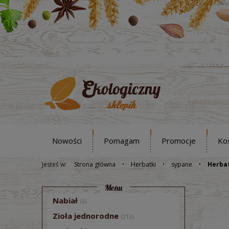
Nowości
Pomagam
Promocje
Ko
Jesteś w:
Strona główna
Herbatki
sypane
Herbat
Menu
Nabiał
(6)
Zioła jednorodne
(213)