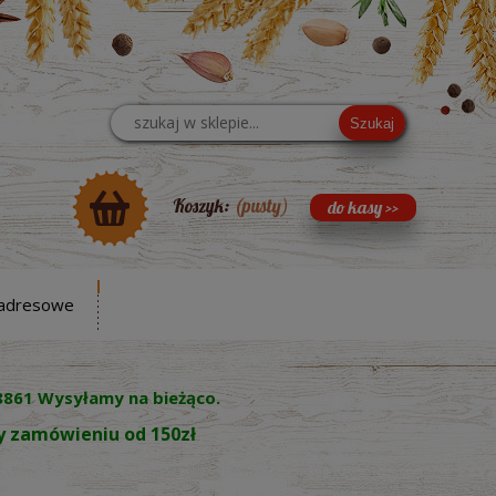
Szukaj
Koszyk:
(pusty)
adresowe
8861 Wysyłamy na bieżąco.
zy zamówieniu od 150zł