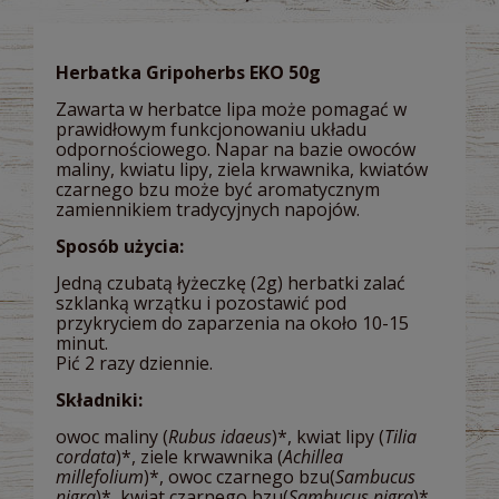
Herbatka Gripoherbs EKO 50g
Zawarta w herbatce lipa może pomagać w
prawidłowym funkcjonowaniu układu
odpornościowego. Napar na bazie owoców
maliny, kwiatu lipy, ziela krwawnika, kwiatów
czarnego bzu może być aromatycznym
zamiennikiem tradycyjnych napojów.
Sposób użycia:
Jedną czubatą łyżeczkę (2g) herbatki zalać
szklanką wrzątku i pozostawić pod
przykryciem do zaparzenia na około 10-15
minut.
Pić 2 razy dziennie.
Składniki:
owoc maliny (
Rubus idaeus
)*, kwiat lipy (
Tilia
cordata
)*, ziele krwawnika (
Achillea
millefolium
)*, owoc czarnego bzu(
Sambucus
nigra
)*, kwiat czarnego bzu(
Sambucus nigra
)*,