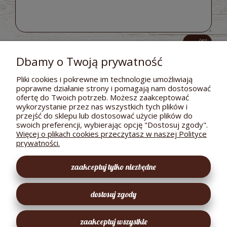
wyślij
Dbamy o Twoją prywatność
Pliki cookies i pokrewne im technologie umożliwiają
poprawne działanie strony i pomagają nam dostosować
POMOC
ofertę do Twoich potrzeb. Możesz zaakceptować
wykorzystanie przez nas wszystkich tych plików i
DOSTAWA I PŁATNOŚCI
przejść do sklepu lub dostosować użycie plików do
swoich preferencji, wybierając opcję "Dostosuj zgody".
MOJE KONTO
Więcej o plikach cookies przeczytasz w naszej Polityce
prywatności.
GWARANCJA I ZWROTY
zaakceptuj tylko niezbędne
O FIRMIE
dostosuj zgody
EKOLOGICZNY SKLEPIK
zaakceptuj wszystkie