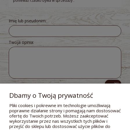
ponieważ rzadko bywa w sprzedaży .
Imię lub pseudonim:
Twoja opinia:
wyślij
Dbamy o Twoją prywatność
Pliki cookies i pokrewne im technologie umożliwiają
poprawne działanie strony i pomagają nam dostosować
POMOC
ofertę do Twoich potrzeb. Możesz zaakceptować
wykorzystanie przez nas wszystkich tych plików i
DOSTAWA I PŁATNOŚCI
przejść do sklepu lub dostosować użycie plików do