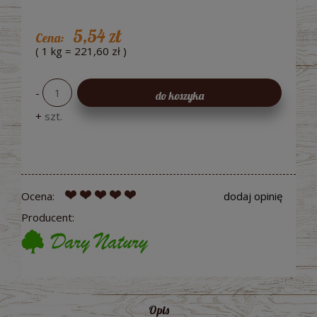
5,54 zł
Cena:
( 1
kg
=
221,60 zł
)
-
do koszyka
+
szt.
Ocena:
dodaj opinię
Producent:
Opis