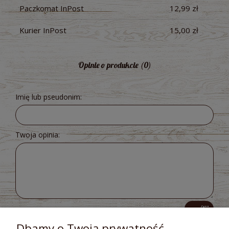
Paczkomat InPost
12,99 zł
Kurier InPost
15,00 zł
Opinie o produkcie (0)
Imię lub pseudonim:
Twoja opinia:
wyślij
Dbamy o Twoją prywatność