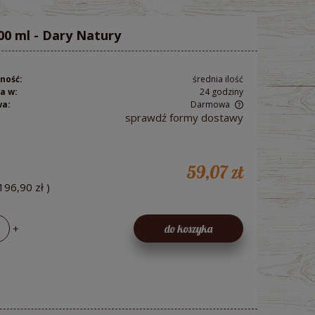
0 ml - Dary Natury
ność:
średnia ilość
a w:
24 godziny
wa:
Darmowa
sprawdź formy dostawy
Cena nie zawiera ewentualnych kosztów
płatności
59,07 zł
196,90 zł
)
+
do koszyka