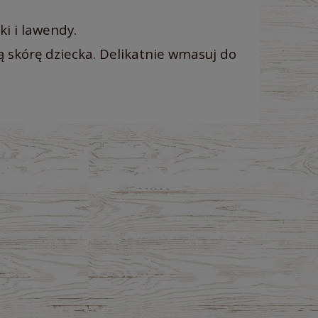
i i lawendy.
 skórę dziecka. Delikatnie wmasuj do
na nie zawiera ewentualnych kosztów
atności