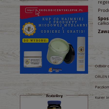
rege
Produ
Spos
całko
Zawa
Odbiór 
ORLEN 
Paczkom
Bestsellery
Kurier I