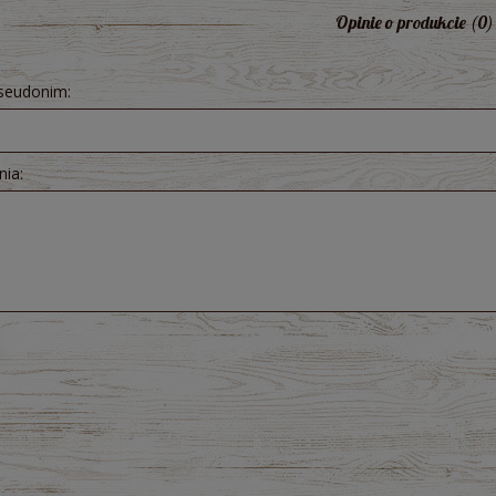
Opinie o produkcie (0)
pseudonim:
raków kiszonych 300 ml -
Pesto z Czosnku Niedźwiedziego B
ologiczny Bio Food
200g - Dary Natury
nia:
5,71 zł
10,51 zł