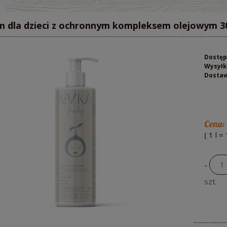
m dla dzieci z ochronnym kompleksem olejowym 30
Dostęp
Wysyłk
Dosta
Cena:
( 1
l
=
-
szt.