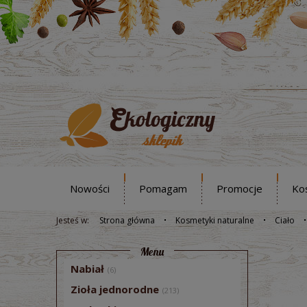
Nowości
Pomagam
Promocje
Ko
Jesteś w:
Strona główna
Kosmetyki naturalne
Ciało
Menu
Nabiał
(6)
Zioła jednorodne
(213)