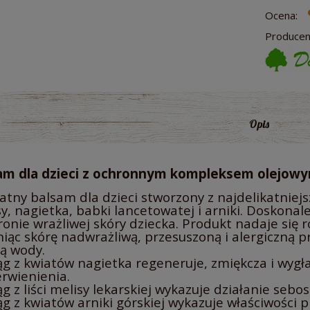
Ocena:
Producen
Opis
am dla dzieci z ochronnym kompleksem olejowy
atny balsam dla dzieci stworzony z najdelikatniejsz
y, nagietka, babki lancetowatej i arniki. Doskonal
ronie wrażliwej skóry dziecka. Produkt nadaje się 
niąc skórę nadwrażliwą, przesuszoną i alergiczną
tą wody.
ąg z kwiatów nagietka regeneruje, zmiękcza i wygł
rwienienia.
g z liści melisy lekarskiej wykazuje działanie sebo
g z kwiatów arniki górskiej wykazuje właściwości p