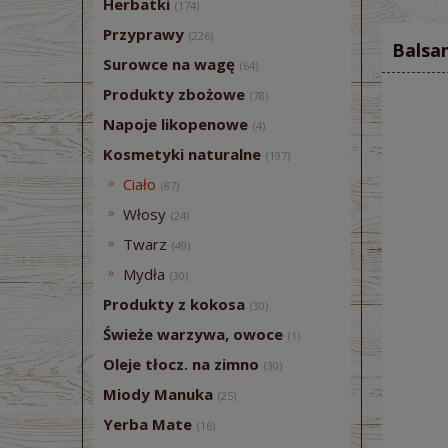
Herbatki
(174)
Przyprawy
(226)
Balsa
Surowce na wagę
(64)
Produkty zbożowe
(78)
Napoje likopenowe
(4)
Kosmetyki naturalne
(197)
Ciało
(87)
Włosy
(24)
Twarz
(49)
Mydła
(30)
Produkty z kokosa
(30)
Świeże warzywa, owoce
(1)
Oleje tłocz. na zimno
(30)
Miody Manuka
(25)
Yerba Mate
(16)