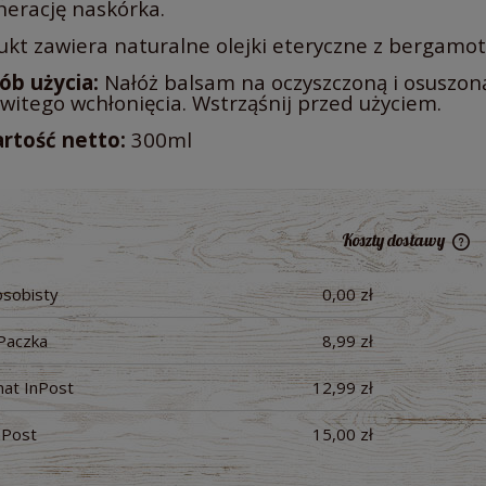
nerację naskórka.
kt zawiera naturalne olejki eteryczne z bergamotk
ób użycia:
Nałóż balsam na oczyszczoną i osuszoną
witego wchłonięcia. Wstrząśnij przed użyciem.
rtość netto:
300ml
Koszty dostawy
osobisty
0,00 zł
Ce
pł
Paczka
8,99 zł
at InPost
12,99 zł
nPost
15,00 zł