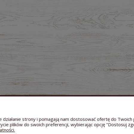
MOJE KONTO
GWARANCJA I ZWROTY
O FIRMIE
Twoje zamówienia
Zwroty i reklamacje
Dane a
Ustawienia konta
Odstąpienie od umowy
Kontakt
wne działanie strony i pomagają nam dostosować ofertę do Twoi
Przechowalnia
Reklamacja towaru
Informac
życie plików do swoich preferencji, wybierając opcję "Dostosuj zg
Bezpieczeństwo dostawy
Hodowl
atności.