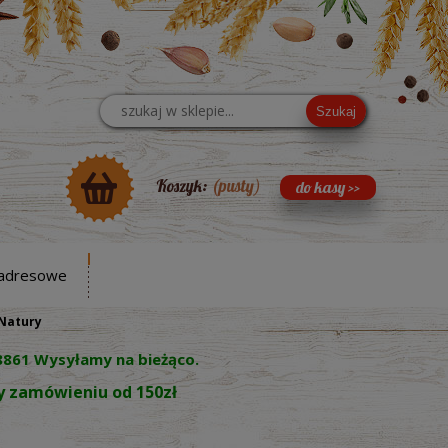
Szukaj
Koszyk:
(pusty)
adresowe
 Natury
8861 Wysyłamy na bieżąco.
zy zamówieniu od 150zł