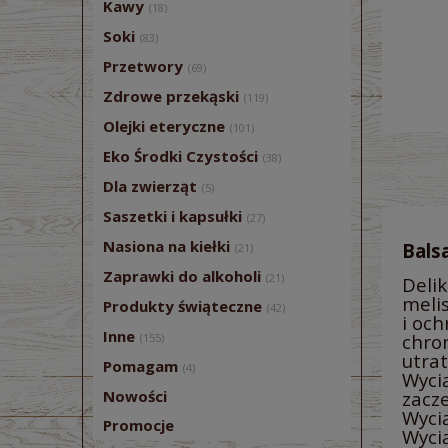
Kawy
(18)
Soki
(83)
Przetwory
(69)
Zdrowe przekąski
(119)
Olejki eteryczne
(101)
Eko Środki Czystości
(38)
Dla zwierząt
(5)
Saszetki i kapsułki
(27)
Nasiona na kiełki
Bals
(21)
Zaprawki do alkoholi
(21)
Delik
melis
Produkty świąteczne
(42)
i och
Inne
chro
(155)
utra
Pomagam
(4)
Wyci
Nowości
zacze
Wycią
Promocje
Wycią