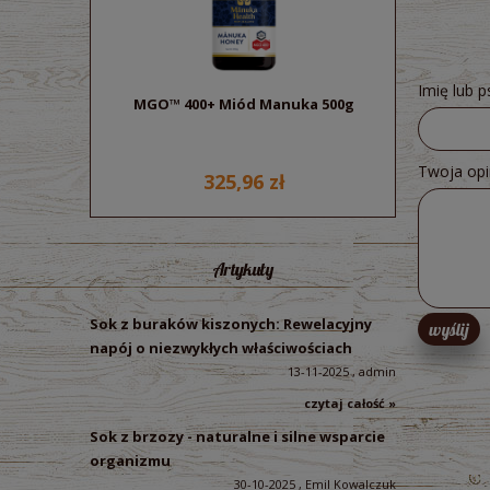
Imię lub 
MGO™ 400+ Miód Manuka 500g
Sok z bu
ek
Twoja opi
325,96 zł
Artykuły
Sok z buraków kiszonych: Rewelacyjny
wyślij
napój o niezwykłych właściwościach
13-11-2025 , admin
czytaj całość »
Sok z brzozy - naturalne i silne wsparcie
organizmu
30-10-2025 , Emil Kowalczuk