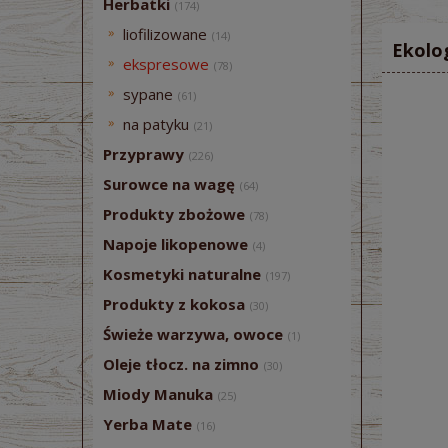
Herbatki
(174)
liofilizowane
(14)
Ekolo
ekspresowe
(78)
sypane
(61)
na patyku
(21)
Przyprawy
(226)
Surowce na wagę
(64)
Produkty zbożowe
(78)
Napoje likopenowe
(4)
Kosmetyki naturalne
(197)
Produkty z kokosa
(30)
Świeże warzywa, owoce
(1)
Oleje tłocz. na zimno
(30)
Miody Manuka
(25)
Yerba Mate
(16)