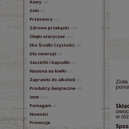
Kawy
(18)
Soki
(83)
Przetwory
(69)
Zdrowe przekąski
(119)
Olejki eteryczne
(101)
Eko Środki Czystości
(38)
Dla zwierząt
(5)
Saszetki i kapsułki
(27)
Nasiona na kiełki
(21)
Zaprawki do alkoholi
(21)
Zioł
poma
Produkty świąteczne
(42)
Inne
(155)
Skład
Pomagam
(4)
owoc 
Nowości
w róż
Promocje
Spos