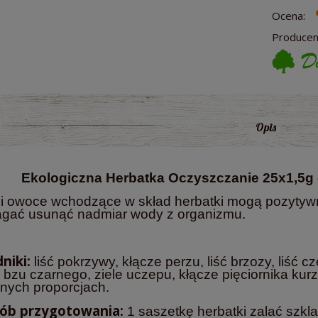
Ocena:
Producen
Opis
Ekologiczna Herbatka Oczyszczanie 25x1,5g -
a i owoce wchodzące w skład herbatki mogą pozytyw
gać usunąć nadmiar wody z organizmu.
niki:
liść pokrzywy, kłącze perzu, liść brzozy, liść cz
bzu czarnego, ziele uczepu, kłącze pięciornika kurz
nych proporcjach.
ób przygotowania:
1 saszetkę herbatki zalać szkl