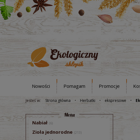
Nowości
Pomagam
Promocje
Ko
Jesteś w:
Strona główna
Herbatki
ekspresowe
Ek
Menu
Nabiał
(6)
Zioła jednorodne
(213)