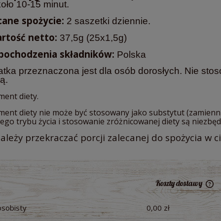
oło 10-15 minut.
cane spożycie:
2 saszetki dziennie.
rtość netto:
37,5g (25x1,5g)
 pochodzenia składników:
Polska
tka przeznaczona jest dla osób dorosłych. Nie sto
ią.
ment diety.
ment diety nie może być stosowany jako substytut (zamienni
ego trybu życia i stosowanie zróżnicowanej diety są niezb
ależy przekraczać porcji zalecanej do spożycia w c
Koszty dostawy
osobisty
0,00 zł
Ce
pł