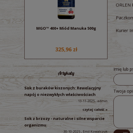
ORLEN 
Paczkom
MGO™ 400+ Miód Manuka 500g
Sok z bu
Kurier I
ek
325,96 zł
Imię lub 
Artykuły
Sok z buraków kiszonych: Rewelacyjny
Twoja opi
napój o niezwykłych właściwościach
13-11-2025 , admin
czytaj całość »
Sok z brzozy - naturalne i silne wsparcie
organizmu
30-10-2025 , Emil Kowalczuk