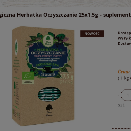
giczna Herbatka Oczyszczanie 25x1,5g - suplement
Dostęp
NOWOŚĆ
Wysyłk
Dosta
Cena:
( 1
kg
-
szt.