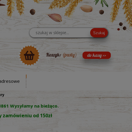
Szukaj
Koszyk:
(pusty)
adresowe
ury
8861 Wysyłamy na bieżąco.
zy zamówieniu od 150zł