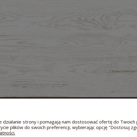
MOJE KONTO
GWARANCJA I ZWROTY
O FIRMIE
Twoje zamówienia
Zwroty i reklamacje
Dane a
Ustawienia konta
Odstąpienie od umowy
Kontakt
wne działanie strony i pomagają nam dostosować ofertę do Twoi
Przechowalnia
Reklamacja towaru
Informac
życie plików do swoich preferencji, wybierając opcję "Dostosuj zg
Bezpieczeństwo dostawy
Hodowl
atności.