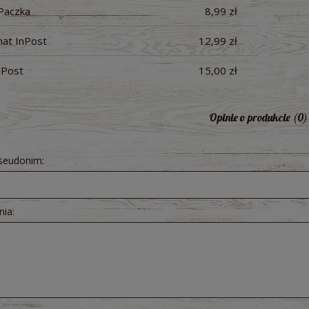
Paczka
8,99 zł
at InPost
12,99 zł
raków kiszonych 300 ml -
Pesto z Czosnku Niedźwiedziego B
nPost
15,00 zł
ologiczny Bio Food
200g - Dary Natury
5,71 zł
10,51 zł
Opinie o produkcie (0)
pseudonim:
nia: