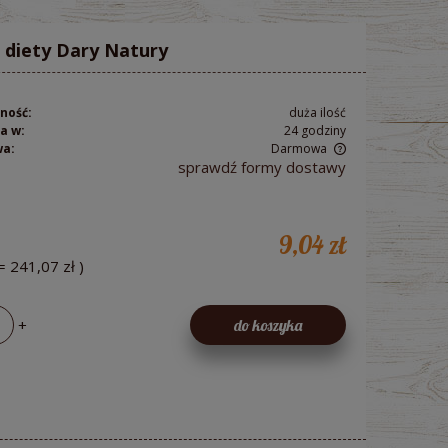
 diety Dary Natury
ność:
duża ilość
a w:
24 godziny
wa:
Darmowa
sprawdź formy dostawy
Cena nie zawiera ewentualnych kosztów
płatności
9,04 zł
=
241,07 zł
)
+
do koszyka