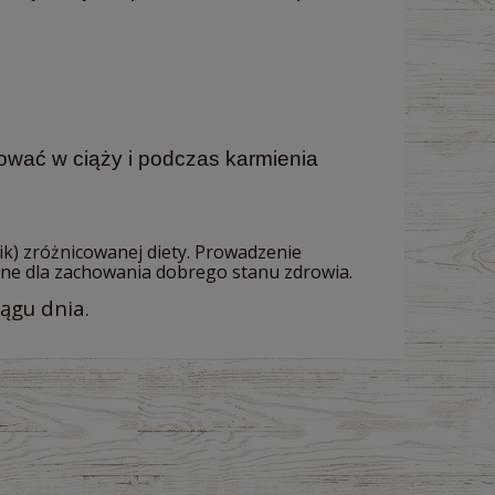
sować w ciąży i podczas karmienia
k) zróżnicowanej diety. Prowadzenie
ędne dla zachowania dobrego stanu zdrowia.
iągu dnia.
na nie zawiera ewentualnych kosztów
atności