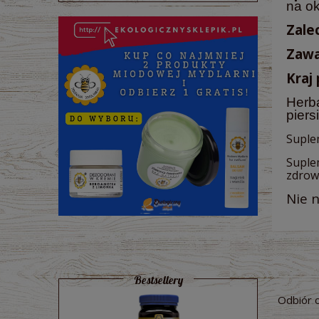
na ok
Zale
Zawa
Kraj
Herba
piers
Suple
Suple
zdrow
Nie n
Bestsellery
Odbiór 