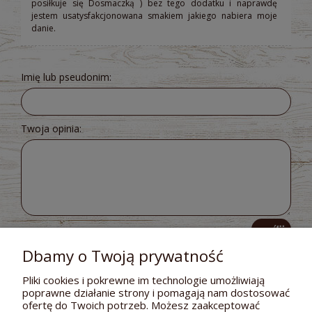
posiłkuje się Dosmaczką ) bez tego dodatku i naprawdę
jestem usatysfakcjonowana smakiem jakiego nabiera moje
danie.
Imię lub pseudonim:
Twoja opinia:
wyślij
Dbamy o Twoją prywatność
Pliki cookies i pokrewne im technologie umożliwiają
poprawne działanie strony i pomagają nam dostosować
POMOC
ofertę do Twoich potrzeb. Możesz zaakceptować