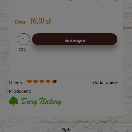
16,91 zł
Cena:
-
do koszyka
+
szt.
Ocena:
dodaj opinię
Producent:
Opis