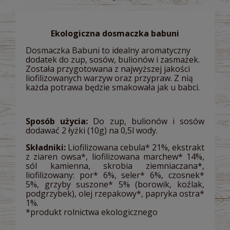
Ekologiczna dosmaczka babuni
Dosmaczka Babuni to idealny aromatyczny
dodatek do zup, sosów, bulionów i zasmażek.
Została przygotowana z najwyższej jakości
liofilizowanych warzyw oraz przypraw. Z nią
każda potrawa będzie smakowała jak u babci.
Sposób użycia:
Do zup, bulionów i sosów
dodawać 2 łyżki (10g) na 0,5l wody.
Składniki:
Liofilizowana cebula* 21%, ekstrakt
z ziaren owsa*, liofilizowana marchew* 14%,
sól kamienna, skrobia ziemniaczana*,
liofilizowany: por* 6%, seler* 6%, czosnek*
5%, grzyby suszone* 5% (borowik, koźlak,
podgrzybek), olej rzepakowy*, papryka ostra*
1%.
*produkt rolnictwa ekologicznego