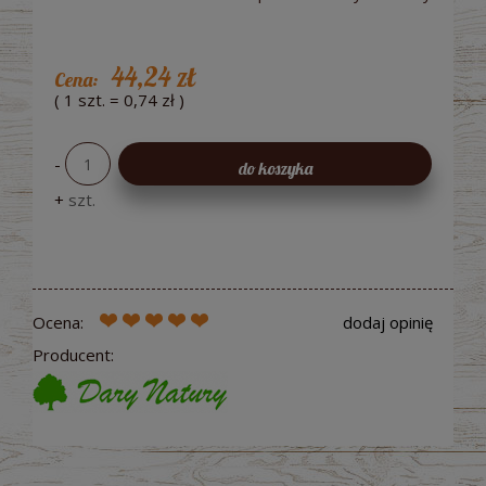
44,24 zł
Cena:
( 1
szt.
=
0,74 zł
)
-
do koszyka
+
szt.
Ocena:
dodaj opinię
Producent: