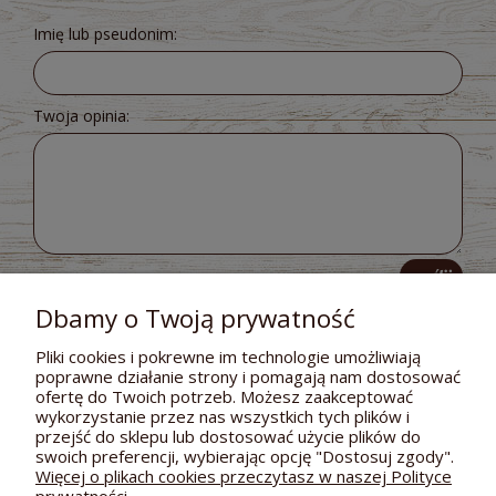
Imię lub pseudonim:
Twoja opinia:
wyślij
Dbamy o Twoją prywatność
Pliki cookies i pokrewne im technologie umożliwiają
poprawne działanie strony i pomagają nam dostosować
POMOC
ofertę do Twoich potrzeb. Możesz zaakceptować
wykorzystanie przez nas wszystkich tych plików i
DOSTAWA I PŁATNOŚCI
przejść do sklepu lub dostosować użycie plików do
swoich preferencji, wybierając opcję "Dostosuj zgody".
MOJE KONTO
Więcej o plikach cookies przeczytasz w naszej Polityce