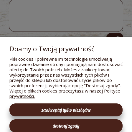
wyślij
Dbamy o Twoją prywatność
Pliki cookies i pokrewne im technologie umożliwiają
poprawne działanie strony i pomagają nam dostosować
POMOC
ofertę do Twoich potrzeb. Możesz zaakceptować
wykorzystanie przez nas wszystkich tych plików i
DOSTAWA I PŁATNOŚCI
przejść do sklepu lub dostosować użycie plików do
swoich preferencji, wybierając opcję "Dostosuj zgody".
MOJE KONTO
Więcej o plikach cookies przeczytasz w naszej Polityce
prywatności.
GWARANCJA I ZWROTY
zaakceptuj tylko niezbędne
O FIRMIE
dostosuj zgody
EKOLOGICZNY SKLEPIK