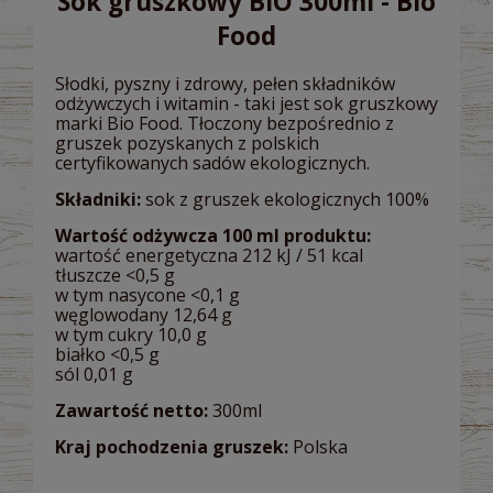
Sok gruszkowy BIO 300ml - Bio
Food
Słodki, pyszny i zdrowy, pełen składników
odżywczych i witamin - taki jest sok gruszkowy
marki Bio Food. Tłoczony bezpośrednio z
gruszek pozyskanych z polskich
certyfikowanych sadów ekologicznych.
Składniki:
sok z gruszek ekologicznych 100%
Wartość odżywcza 100 ml produktu:
wartość energetyczna 212 kJ / 51 kcal
tłuszcze <0,5 g
w tym nasycone <0,1 g
węglowodany 12,64 g
w tym cukry 10,0 g
białko <0,5 g
sól 0,01 g
Zawartość netto:
300ml
Kraj pochodzenia gruszek:
Polska