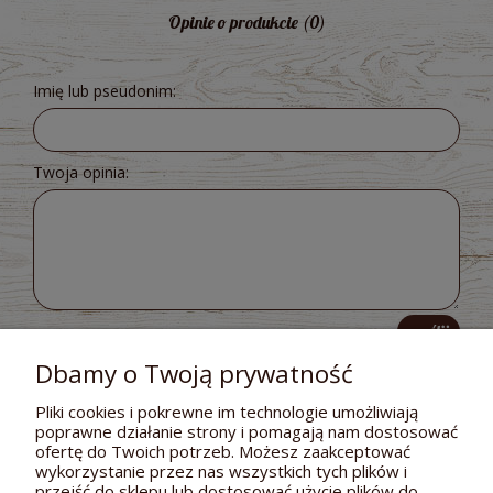
Opinie o produkcie (0)
Imię lub pseudonim:
Twoja opinia:
wyślij
Dbamy o Twoją prywatność
Pliki cookies i pokrewne im technologie umożliwiają
poprawne działanie strony i pomagają nam dostosować
POMOC
ofertę do Twoich potrzeb. Możesz zaakceptować
wykorzystanie przez nas wszystkich tych plików i
DOSTAWA I PŁATNOŚCI
przejść do sklepu lub dostosować użycie plików do