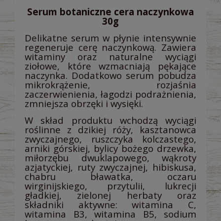
Serum botaniczne cera naczynkowa
30g
Delikatne serum w płynie intensywnie
regeneruje cerę naczynkową. Zawiera
witaminy oraz naturalne wyciągi
ziołowe, które wzmacniają pękające
naczynka. Dodatkowo serum pobudza
mikrokrążenie, rozjaśnia
zaczerwienienia, łagodzi podrażnienia,
zmniejsza obrzęki i wysięki.
W skład produktu wchodzą wyciągi
roślinne z dzikiej róży, kasztanowca
zwyczajnego, ruszczyka kolczastego,
arniki górskiej, bylicy bożego drzewka,
miłorzębu dwuklapowego, wąkroty
azjatyckiej, ruty zwyczajnej, hibiskusa,
chabru bławatka, oczaru
wirginijskiego, przytulii, lukrecji
gładkiej, zielonej herbaty oraz
składniki aktywne: witamina C,
witamina B3, witamina B5, sodium