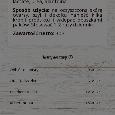
lactate, urea, alantoina.
Sposób użycia:
na oczyszczoną skórę
twarzy, szyi i dekoltu nanieść kilka
kropli produktu i wklepać opuszkami
palców. Stosować 1-2 razy dziennie.
Zawartość netto:
30g
Koszty dostawy
Cena nie zawiera ewentualnych kosztów płatności
Odbiór osobisty
0,00 zł
ORLEN Paczka
8,99 zł
Paczkomat InPost
12,99 zł
Kurier InPost
15,00 zł