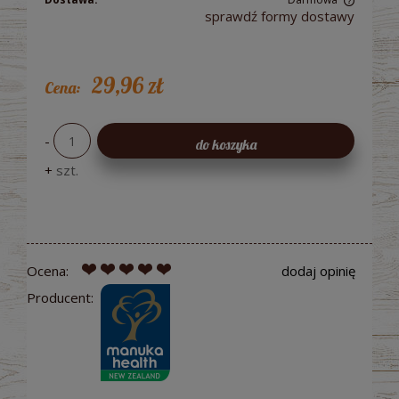
sprawdź formy dostawy
Cena nie zawiera ewentualnych kosztów płatności
29,96 zł
Cena:
-
do koszyka
+
szt.
Ocena:
dodaj opinię
Producent: