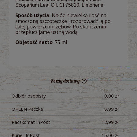
Scoparium Leaf Oil, Cl 75810, Limonene
Sposób użycia
Nałóż niewielką ilość na
:
zmoczoną szczoteczkę i rozprowadź ją po
całej powierzchni zębów. Po skończeniu
przepłucz jamę ustną wodą.
Objętość netto
: 75 ml
Koszty dostawy
Cena nie zawiera ewentualnych kosztów płatności
Odbiór osobisty
0,00 zł
ORLEN Paczka
8,99 zł
Paczkomat InPost
12,99 zł
Kurier InPost
15,00 zł