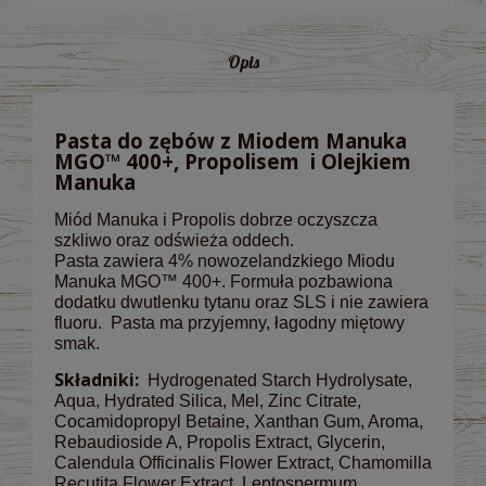
Opis
Pasta do zębów z Miodem Manuka
MGO™ 400+, Propolisem i Olejkiem
Manuka
Miód Manuka i Propolis dobrze oczyszcza
szkliwo oraz odświeża oddech.
Pasta zawiera 4% nowozelandzkiego Miodu
Manuka MGO™ 400+. Formuła pozbawiona
dodatku dwutlenku tytanu oraz SLS i nie zawiera
fluoru. Pasta ma przyjemny, łagodny miętowy
smak.
Składniki:
Hydrogenated Starch Hydrolysate,
Aqua, Hydrated Silica, Mel, Zinc Citrate,
Cocamidopropyl Betaine, Xanthan Gum, Aroma,
Rebaudioside A, Propolis Extract, Glycerin,
Calendula Officinalis Flower Extract, Chamomilla
Recutita Flower Extract, Leptospermum