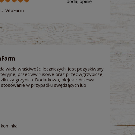
dodaj opinię
t:
VitaFarm
taFarm
da wiele właściwości leczniczych. Jest pozyskiwany
akteryjne, przeciwwirusowe oraz przeciwgrzybicze,
ądzik czy grzybica. Dodatkowo, olejek z drzewa
o stosowanie w przypadku swędzących lub
 kominka.