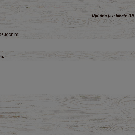
5,71 zł
10,51 zł
Opinie o produkcie (0)
pseudonim:
nia: