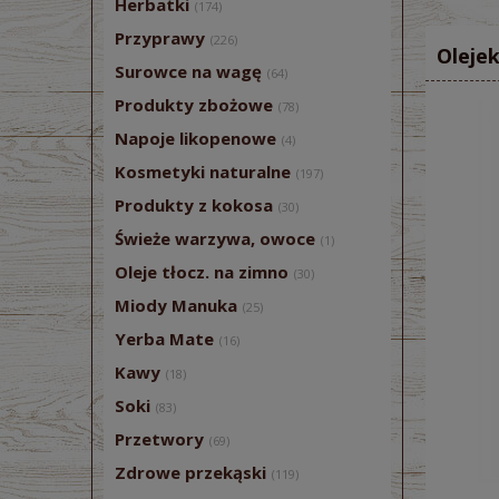
Herbatki
(174)
Przyprawy
(226)
Oleje
Surowce na wagę
(64)
Produkty zbożowe
(78)
Napoje likopenowe
(4)
Kosmetyki naturalne
(197)
Produkty z kokosa
(30)
Świeże warzywa, owoce
(1)
Oleje tłocz. na zimno
(30)
Miody Manuka
(25)
Yerba Mate
(16)
Kawy
(18)
Soki
(83)
Przetwory
(69)
Zdrowe przekąski
(119)