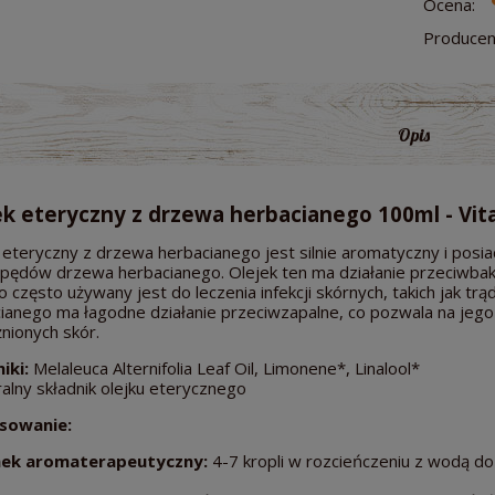
Ocena:
Producen
Opis
ek eteryczny z drzewa herbacianego 100ml - Vi
 eteryczny z drzewa herbacianego jest silnie aromatyczny i posia
i i pędów drzewa herbacianego. Olejek ten ma działanie przeciwb
o często używany jest do leczenia infekcji skórnych, takich jak tr
ianego ma łagodne działanie przeciwzapalne, co pozwala na jeg
nionych skór.
iki:
Melaleuca Alternifolia Leaf Oil, Limonene*, Linalool*
ralny składnik olejku eterycznego
sowanie:
ek aromaterapeutyczny:
4-7 kropli w rozcieńczeniu z wodą do