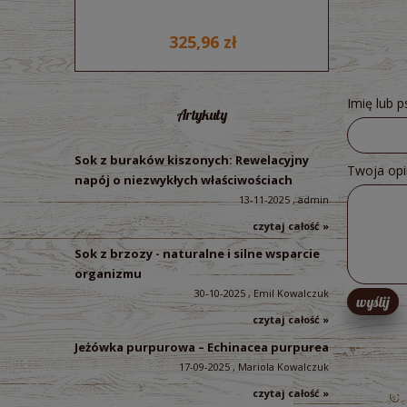
325,96 zł
Imię lub 
Artykuły
Sok z buraków kiszonych: Rewelacyjny
Twoja opi
napój o niezwykłych właściwościach
13-11-2025 , admin
czytaj całość »
Sok z brzozy - naturalne i silne wsparcie
organizmu
30-10-2025 , Emil Kowalczuk
wyślij
czytaj całość »
Jeżówka purpurowa – Echinacea purpurea
17-09-2025 , Mariola Kowalczuk
czytaj całość »