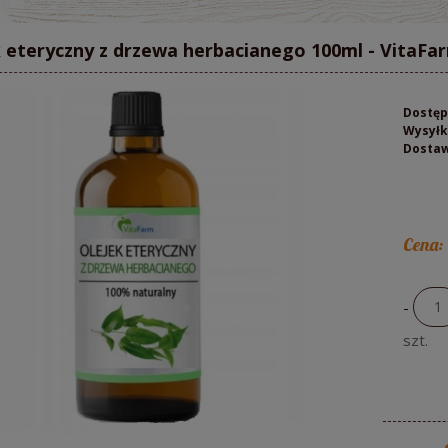
k eteryczny z drzewa herbacianego 100ml - VitaFa
Dostęp
Wysyłk
Dosta
Cena:
-
szt.