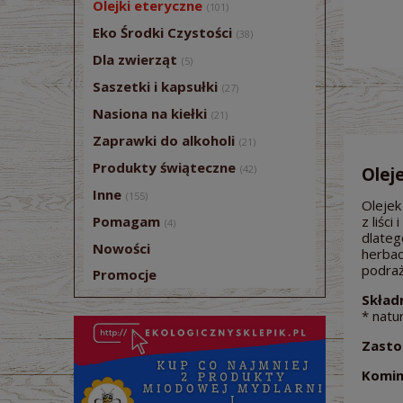
Olejki eteryczne
(101)
Eko Środki Czystości
(38)
Dla zwierząt
(5)
Saszetki i kapsułki
(27)
Nasiona na kiełki
(21)
Zaprawki do alkoholi
(21)
Produkty świąteczne
(42)
Olej
Inne
(155)
Olejek
Pomagam
z liśc
(4)
dlateg
Nowości
herbac
podraż
Promocje
Składn
* natu
Zasto
Komin