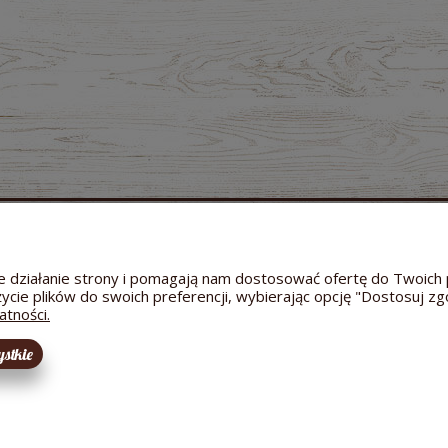
MOJE KONTO
GWARANCJA I ZWROTY
O FIRMIE
Twoje zamówienia
Zwroty i reklamacje
Dane a
Ustawienia konta
Odstąpienie od umowy
Kontakt
wne działanie strony i pomagają nam dostosować ofertę do Twoi
Przechowalnia
Reklamacja towaru
Informac
życie plików do swoich preferencji, wybierając opcję "Dostosuj zg
Bezpieczeństwo dostawy
Hodowl
atności.
stkie