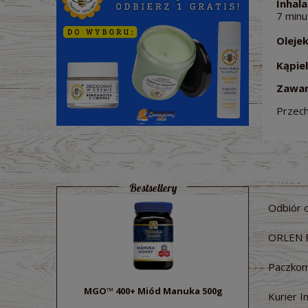
Inhala
7 minu
Oleje
Kąpie
Zawar
Przech
Bestsellery
Odbiór 
ORLEN 
Paczkom
MGO™ 400+ Miód Manuka 500g
Sok z bu
Kurier I
ek