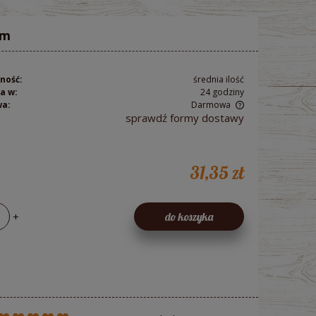
rm
ność:
średnia ilość
a w:
24 godziny
wa:
Darmowa
sprawdź formy dostawy
Cena nie zawiera ewentualnych kosztów
płatności
31,35 zł
+
do koszyka