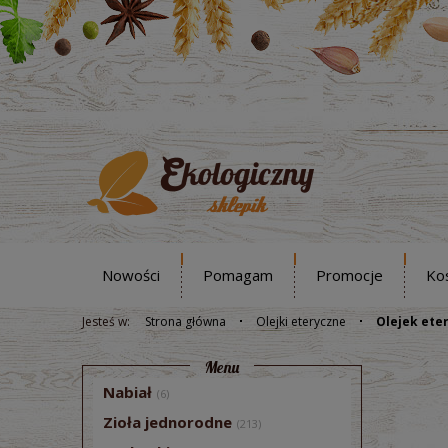
Nowości
Pomagam
Promocje
Ko
Jesteś w:
Strona główna
Olejki eteryczne
Olejek ete
Menu
Nabiał
(6)
Zioła jednorodne
(213)