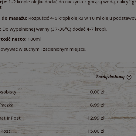
cje:
1-2 krople olejku dodać do naczynia z gorącą wodą, nakryć g
t.
k do masażu:
Rozpuścić 4-6 kropli olejku w 10 ml oleju podstaw
l:
Do wypełnionej wanny (37-38°C) dodać 4-7 kropli.
tość netto:
100ml
owywać w suchym i zacienionym miejscu.
Koszty dostawy
osobisty
0,00 zł
Ce
pł
Paczka
8,99 zł
at InPost
12,99 zł
raków kiszonych 300 ml -
Pesto z Czosnku Niedźwiedziego B
nPost
15,00 zł
ologiczny Bio Food
200g - Dary Natury