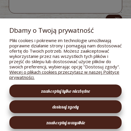
wyślij
Dbamy o Twoją prywatność
Pliki cookies i pokrewne im technologie umożliwiają
poprawne działanie strony i pomagają nam dostosować
POMOC
ofertę do Twoich potrzeb. Możesz zaakceptować
wykorzystanie przez nas wszystkich tych plików i
DOSTAWA I PŁATNOŚCI
przejść do sklepu lub dostosować użycie plików do
swoich preferencji, wybierając opcję "Dostosuj zgody".
MOJE KONTO
Więcej o plikach cookies przeczytasz w naszej Polityce
prywatności.
GWARANCJA I ZWROTY
zaakceptuj tylko niezbędne
O FIRMIE
dostosuj zgody
EKOLOGICZNY SKLEPIK
zaakceptuj wszystkie