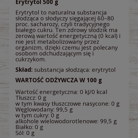
Erytrytol 500 g
Erytrytol to naturalna substancja
słodząca o słodyczy sięgającej 60–80
proc. sacharozy, czyli tradycyjnego
białego cukru. Ten zdrowy słodzik ma
zerową wartość energetyczną (0 kcal) i
nie jest metabolizowany przez
organizm, dzię
ki czemu jest polecany
osobom odchudzającym się i
cukrzykom.
Skład:
substancja słodząca: erytrytol
WARTOŚĆ ODŻYWCZA W 100 g
Wartość energetyczna: 0 kJ/0 kcal
Tłuszcz: 0 g
w tym kwasy tłuszczowe nasycone: 0 g
Węglowodany: 99,5 g
w tym cukry: 0 g
alkohole wielowodorotlenowe: 99,5 g
Białko: 0 g
Sól: 0 g