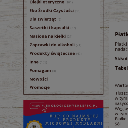
Olejki eteryczne
(101)
Eko Środki Czystości
(38)
Dla zwierząt
(5)
Saszetki i kapsułki
(27)
Płat
Nasiona na kiełki
(21)
Płatk
Zaprawki do alkoholi
(21)
nadać
Produkty świąteczne
(42)
Skład
Inne
(155)
Tabel
Pomagam
(4)
Nowości
Warto
Promocje
Tłusz
w tym
nasyc
Węglo
w tym 
Białko
Sól