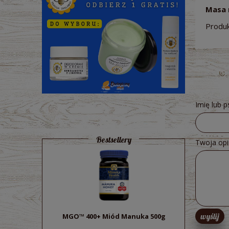
Masa 
Produk
Imię lub 
Bestsellery
Twoja opi
wyślij
MGO™ 400+ Miód Manuka 500g
Sok z bu
ek