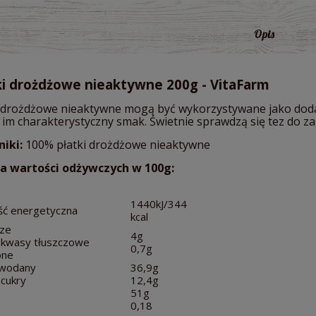
Opis
ki drożdżowe nieaktywne 200g - VitaFarm
i drożdżowe nieaktywne mogą być wykorzystywane jako dodat
 im charakterystyczny smak. Świetnie sprawdzą się tez
do za
niki:
100% płatki drożdżowe nieaktywne
a wartości odżywczych w 100g:
1440kJ/344
ść energetyczna
kcal
cze
4g
 kwasy tłuszczowe
0,7g
one
wodany
36,9g
cukry
12,4g
51g
0,18