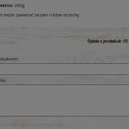
netto:
200g
t może zawierać sezam i różne orzechy.
Opinie o produkcie (0)
pseudonim:
nia:
raków kiszonych 300 ml -
Pesto z Czosnku Niedźwiedziego B
ologiczny Bio Food
200g - Dary Natury