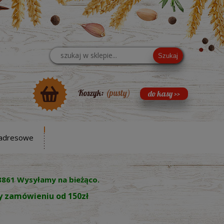
Szukaj
Koszyk:
(pusty)
adresowe
8861 Wysyłamy na bieżąco.
zy zamówieniu od 150zł