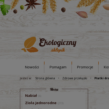
Nowości
Pomagam
Promocje
Ko
Jesteś w:
Strona główna
Zdrowe przekąski
Płatki d
Menu
Nabiał
(6)
Zioła jednorodne
(213)