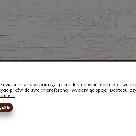
MOJE KONTO
GWARANCJA I ZWROTY
O FIRMIE
Twoje zamówienia
Zwroty i reklamacje
Dane a
Ustawienia konta
Odstąpienie od umowy
Kontakt
wne działanie strony i pomagają nam dostosować ofertę do Twoi
Przechowalnia
Reklamacja towaru
Informac
życie plików do swoich preferencji, wybierając opcję "Dostosuj zg
Bezpieczeństwo dostawy
Hodowl
atności.
stkie