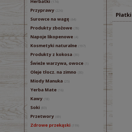
Herbatki
(174)
Przyprawy
(226)
Płatk
Surowce na wagę
(64)
Produkty zbożowe
(78)
Napoje likopenowe
(4)
Kosmetyki naturalne
(197)
Produkty z kokosa
(30)
Świeże warzywa, owoce
(1)
Oleje tłocz. na zimno
(30)
Miody Manuka
(25)
Yerba Mate
(16)
Kawy
(18)
Soki
(83)
Przetwory
(69)
Zdrowe przekąski
(119)