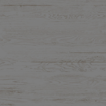
5,71 zł
10,51 zł