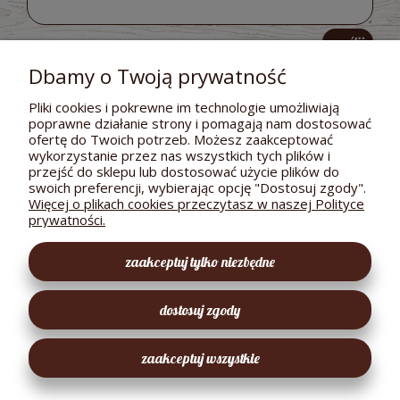
wyślij
Dbamy o Twoją prywatność
Pliki cookies i pokrewne im technologie umożliwiają
poprawne działanie strony i pomagają nam dostosować
POMOC
ofertę do Twoich potrzeb. Możesz zaakceptować
wykorzystanie przez nas wszystkich tych plików i
DOSTAWA I PŁATNOŚCI
przejść do sklepu lub dostosować użycie plików do
swoich preferencji, wybierając opcję "Dostosuj zgody".
MOJE KONTO
Więcej o plikach cookies przeczytasz w naszej Polityce
prywatności.
GWARANCJA I ZWROTY
zaakceptuj tylko niezbędne
O FIRMIE
dostosuj zgody
EKOLOGICZNY SKLEPIK
zaakceptuj wszystkie