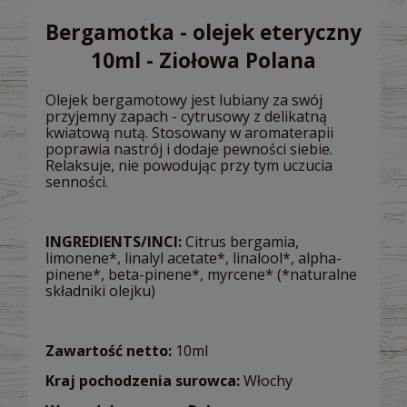
Bergamotka - olejek eteryczny
10ml - Ziołowa Polana
Olejek bergamotowy jest lubiany za swój
przyjemny zapach - cytrusowy z delikatną
kwiatową nutą. Stosowany w aromaterapii
poprawia nastrój i dodaje pewności siebie.
Relaksuje, nie powodując przy tym uczucia
senności.
INGREDIENTS/INCI:
Citrus bergamia,
limonene*, linalyl acetate*, linalool*, alpha-
pinene*, beta-pinene*, myrcene* (*naturalne
składniki olejku)
Zawartość netto:
10ml
Kraj pochodzenia surowca:
Włochy