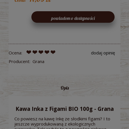
powiadom o dostępności
Ocena:
dodaj opinię
Producent:
Grana
Opis
Kawa Inka z Figami BIO 100g - Grana
Co powiesz na kawę Inkę ze słodkimi figami? I to
jeszcze wyprodukowaną z ekologicznych
surowców. Taki wybór to z pewnością ciekawe