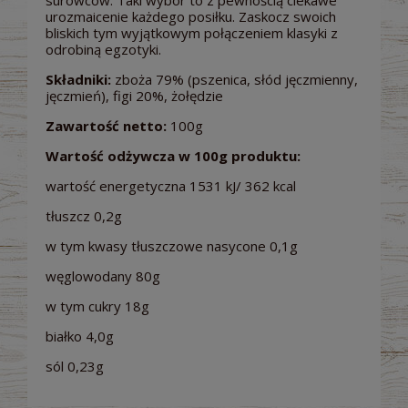
urozmaicenie każdego posiłku. Zaskocz swoich
bliskich tym wyjątkowym połączeniem klasyki z
odrobiną egzotyki.
Składniki:
zboża 79% (pszenica, słód jęczmienny,
jęczmień), figi 20%, żołędzie
Zawartość netto:
100g
Wartość odżywcza w 100g produktu:
wartość energetyczna 1531 kJ/ 362 kcal
tłuszcz 0,2g
w tym kwasy tłuszczowe nasycone 0,1g
węglowodany 80g
w tym cukry 18g
białko 4,0g
sól 0,23g