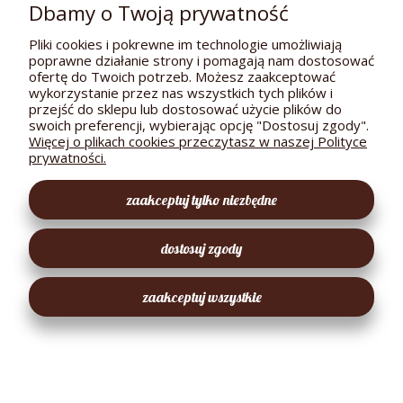
Dbamy o Twoją prywatność
POMOC
Pliki cookies i pokrewne im technologie umożliwiają
DOSTAWA I PŁATNOŚCI
poprawne działanie strony i pomagają nam dostosować
ofertę do Twoich potrzeb. Możesz zaakceptować
wykorzystanie przez nas wszystkich tych plików i
MOJE KONTO
przejść do sklepu lub dostosować użycie plików do
swoich preferencji, wybierając opcję "Dostosuj zgody".
GWARANCJA I ZWROTY
Więcej o plikach cookies przeczytasz w naszej Polityce
prywatności.
O FIRMIE
zaakceptuj tylko niezbędne
EKOLOGICZNY SKLEPIK
dostosuj zgody
zaakceptuj wszystkie
pokaż pełną wersję strony
Sklep internetowy Shoper Premium